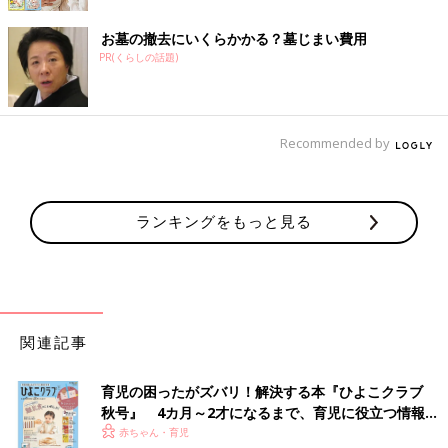
お墓の撤去にいくらかかる？墓じまい費用
PR(くらしの話題)
Recommended by
ランキングをもっと見る
関連記事
育児の困ったがズバリ！解決する本『ひよこクラブ
秋号』 4カ月～2才になるまで、育児に役立つ情報が
いっぱい！
赤ちゃん・育児