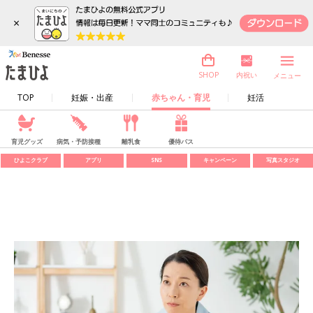
×
内祝い
SHOP
メニュー
TOP
妊娠・出産
赤ちゃん・育児
妊活
育児グッズ
病気・予防接種
離乳食
優待パス
ひよこクラブ
アプリ
SNS
キャンペーン
写真スタジオ