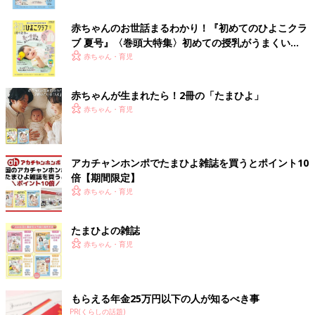
赤ちゃんのお世話まるわかり！『初めてのひよこクラ
ブ 夏号』〈巻頭大特集〉初めての授乳がうまくい
く！ おっぱい・ミルクの基本と夏のトラブル 解決テ
赤ちゃん・育児
ク
赤ちゃんが生まれたら！2冊の「たまひよ」
赤ちゃん・育児
アカチャンホンポでたまひよ雑誌を買うとポイント10
倍【期間限定】
赤ちゃん・育児
たまひよの雑誌
赤ちゃん・育児
もらえる年金25万円以下の人が知るべき事
PR(くらしの話題)