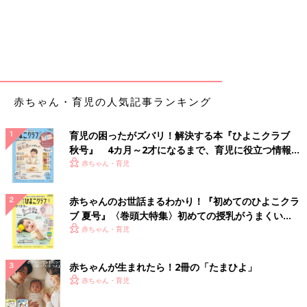
赤ちゃん・育児の人気記事ランキング
育児の困ったがズバリ！解決する本『ひよこクラブ
秋号』 4カ月～2才になるまで、育児に役立つ情報が
いっぱい！
赤ちゃん・育児
赤ちゃんのお世話まるわかり！『初めてのひよこクラ
ブ 夏号』〈巻頭大特集〉初めての授乳がうまくい
く！ おっぱい・ミルクの基本と夏のトラブル 解決テ
赤ちゃん・育児
ク
赤ちゃんが生まれたら！2冊の「たまひよ」
赤ちゃん・育児