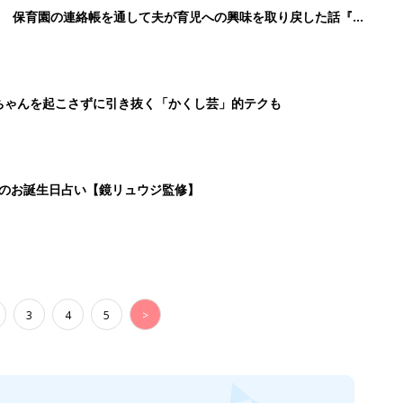
3
4
5
>
生後日数に合った情報を毎日お届け
ら産後まで長く使える無料アプリ
ダウンロード