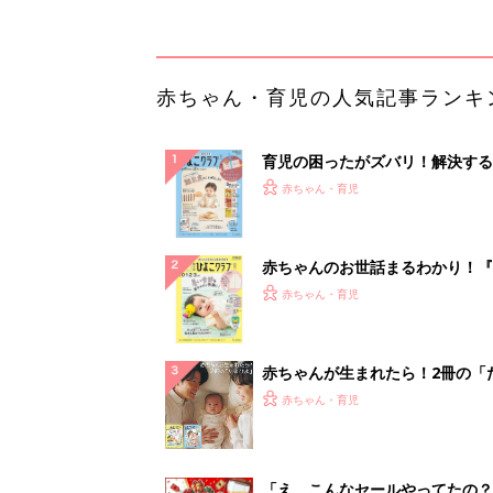
赤ちゃんが生まれたら！2冊の「
ひよ」
赤ちゃん・育児
「え、こんなセールやってたの？
0％OFF以上が続々登場！Amazo
本気が...
PR（Amazon）
ランキングをもっと見る