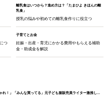
しゃれ！」「みんな買ってる」元子ども服販売員ライター激推し★
！ 保育園の連絡帳を通して夫が育児への興味を取り戻した話『ふ
ちゃんを起こさずに引き抜く「かくし芸」的テクも
日のお誕生日占い【鏡リュウジ監修】