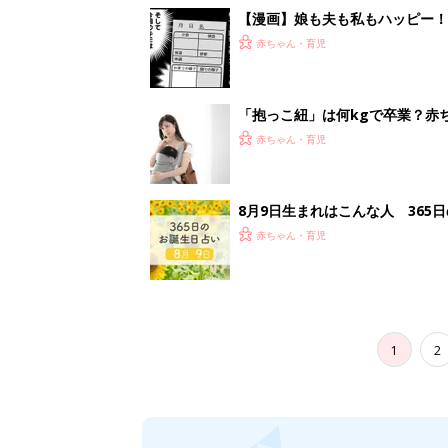
1
2
妊娠日数や
妊娠中か