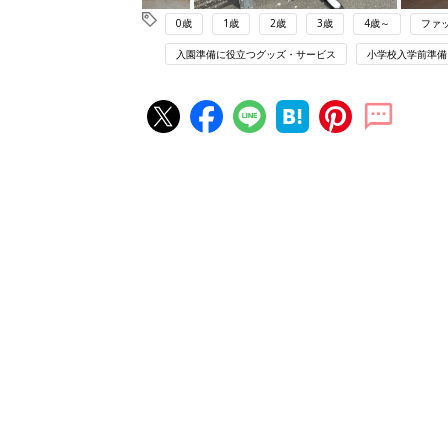
0歳
1歳
2歳
3歳
4歳～
ファ
入園準備に役立つグッズ・サービス
小学校入学前準備
赤ちゃん・育児の人気記事ランキ
育児の困ったがズバリ！解決する
『ひよこクラブ 秋号』 4カ月～
赤ちゃん・育児
になるまで、育児に役立つ情報が
ぱい！
赤ちゃんのお世話まるわかり！『
てのひよこクラブ 夏号』〈巻頭
赤ちゃん・育児
集〉初めての授乳がうまくいく！
っぱい・ミルクの基本と夏のトラ
解決テク