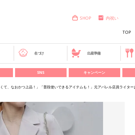
SHOP
内祝い
TOP
き
名づけ
出産準備
SNS
キャンペーン
くて、なおかつ上品！」「普段使いできるアイテムも！」元アパレル店員ライター