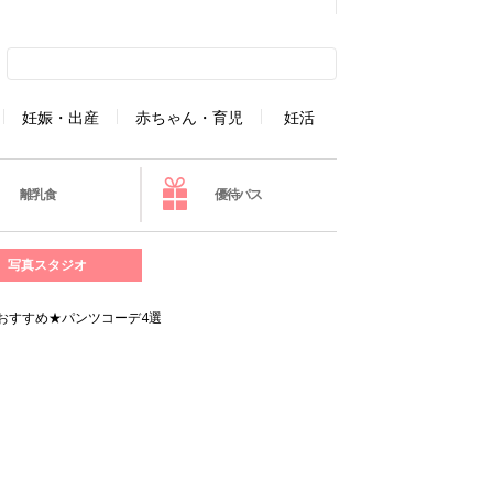
妊娠・出産
赤ちゃん・育児
妊活
離乳食
優待パス
写真スタジオ
おすすめ★パンツコーデ4選