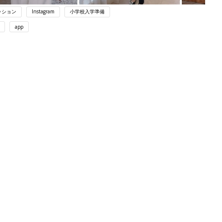
ッション
Instagram
小学校入学準備
app
ング
関連記事
本
育児の困ったがズバリ！解決する本
2才
『ひよこクラブ 秋号』 4カ月～2才
赤ちゃん・育児
いっ
になるまで、育児に役立つ情報がいっ
ぱい！
初め
赤ちゃんのお世話まるわかり！『初め
大特
てのひよこクラブ 夏号』〈巻頭大特
赤ちゃん・育児
 お
集〉初めての授乳がうまくいく！ お
ブル
っぱい・ミルクの基本と夏のトラブル
解決テク