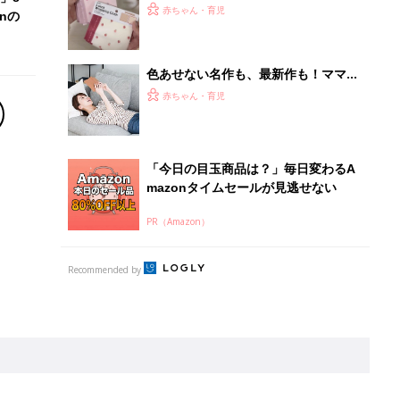
離乳食はいつから？進め方は？「たまひよ きほんの離
乳食」
授乳の悩みや初めての離乳食作りに役立つ
子育てとお金
につ
妊娠・出産・育児にかかる費用やもらえる補助
金・助成金を解説