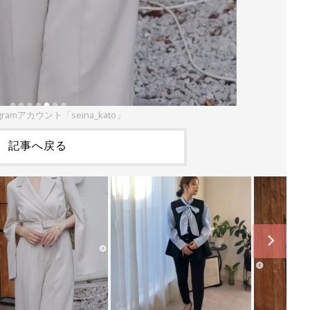
gramアカウント「seina_kato」
記事へ戻る