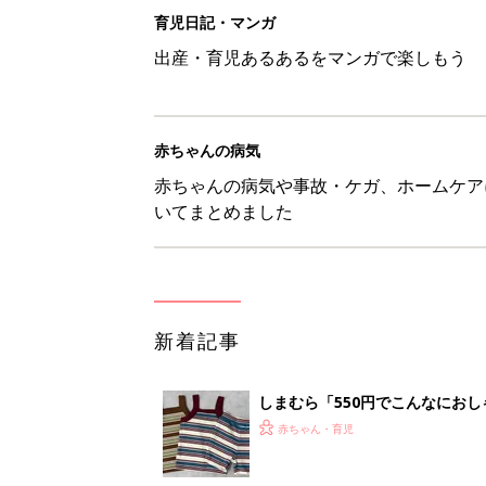
しまむら「550円でこんなにお
夏のバズりトップス4選
赤ちゃん・育児
【漫画】娘も夫も私もハッピー
うふう子育て ＃92』
赤ちゃん・育児
「抱っこ紐」は何kgで卒業？赤
赤ちゃん・育児
8月9日生まれはこんな人 365
赤ちゃん・育児