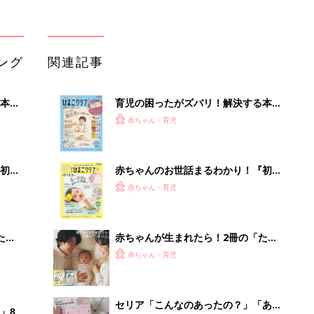
たま
赤ちゃんが生まれたら！2冊の「たま
ひよ」
赤ちゃん・育児
セリア「こんなのあったの？」「あの
」8
お悩みを解決」今欲しい！入園・進級
赤ちゃん・育児
nの
に使えるアイテム5選
色あせない名作も、最新作も！ママと
漫画のつきあい方
赤ちゃん・育児
「今日の目玉商品は？」毎日変わるA
mazonタイムセールが見逃せない
PR（Amazon）
Recommended by