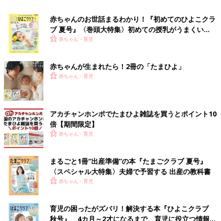
赤ちゃんのお世話まるわかり！『初めてのひよこクラ
ブ 夏号』〈巻頭大特集〉初めての授乳がうまくい
く！ おっぱい・ミルクの基本と夏のトラブル 解決テ
赤ちゃん・育児
ク
赤ちゃんが生まれたら！2冊の「たまひよ」
赤ちゃん・育児
アカチャンホンポでたまひよ雑誌を買うとポイント10
倍【期間限定】
赤ちゃん・育児
まるごと1冊“出産準備”の本『たまごクラブ 夏号』
〈スペシャル大特集〉夫婦で予習する 出産の教科書
赤ちゃん・育児
育児の困ったがズバリ！解決する本『ひよこクラブ
秋号』 4カ月～2才になるまで、育児に役立つ情報が