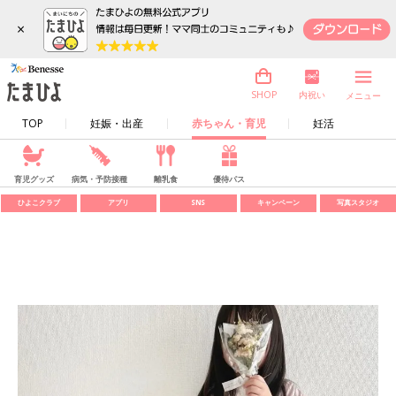
×
内祝い
SHOP
メニュー
TOP
妊娠・出産
赤ちゃん・育児
妊活
育児グッズ
病気・予防接種
離乳食
優待パス
ひよこクラブ
アプリ
SNS
キャンペーン
写真スタジオ