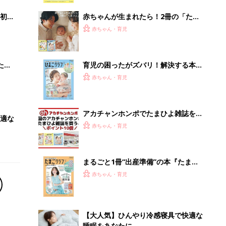
解決テク
初め
赤ちゃんが生まれたら！2冊の「たま
大特
ひよ」
赤ちゃん・育児
 お
ブル
たま
育児の困ったがズバリ！解決する本
『ひよこクラブ 秋号』 4カ月～2才
赤ちゃん・育児
になるまで、育児に役立つ情報がいっ
ぱい！
アカチャンホンポでたまひよ雑誌を買
適な
うとポイント10倍【期間限定】
赤ちゃん・育児
まるごと1冊“出産準備”の本『たまご
クラブ 夏号』〈スペシャル大特集〉
赤ちゃん・育児
夫婦で予習する 出産の教科書
【大人気】ひんやり冷感寝具で快適な
睡眠をあなたに。