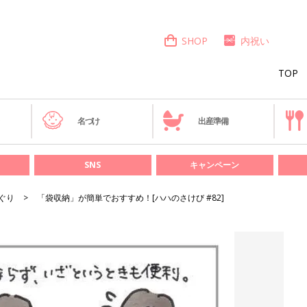
SHOP
内祝い
TOP
き
名づけ
出産準備
SNS
キャンペーン
ぐり
「袋収納」が簡単でおすすめ！[ハハのさけび #82]