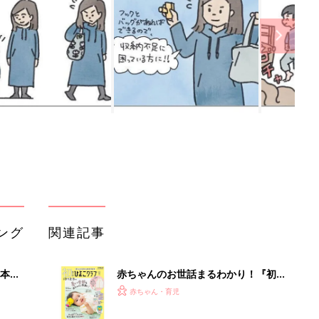
ング
関連記事
本
赤ちゃんのお世話まるわかり！『初め
2才
てのひよこクラブ 夏号』〈巻頭大特
赤ちゃん・育児
いっ
集〉初めての授乳がうまくいく！ お
っぱい・ミルクの基本と夏のトラブル