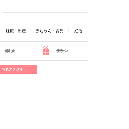
妊娠・出産
赤ちゃん・育児
妊活
離乳食
優待パス
写真スタジオ