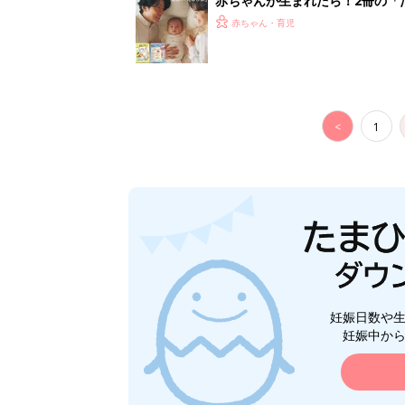
赤ちゃんが生まれたら！2冊の「
赤ちゃん・育児
<
1
妊娠日数や
妊娠中か