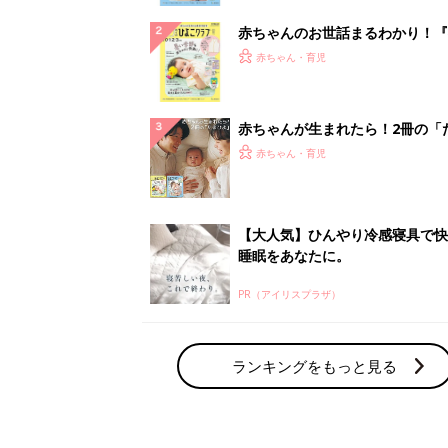
赤ちゃんのお世話まるわかり！『
てのひよこクラブ 夏号』〈巻頭
赤ちゃん・育児
集〉初めての授乳がうまくいく！
っぱい・ミルクの基本と夏のトラ
解決テク
赤ちゃんが生まれたら！2冊の「
ひよ」
赤ちゃん・育児
【大人気】ひんやり冷感寝具で快
睡眠をあなたに。
PR（アイリスプラザ）
ランキングをもっと見る