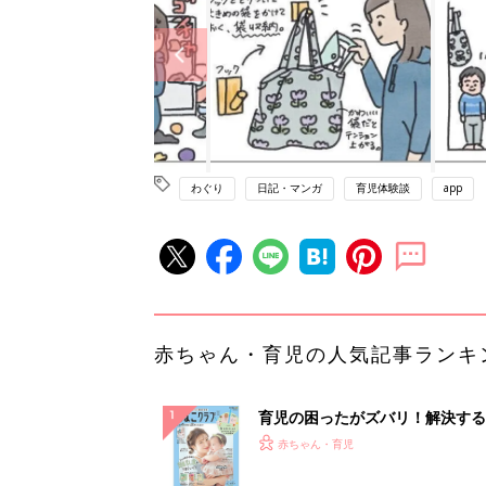
わぐり
日記・マンガ
育児体験談
app
赤ちゃん・育児の人気記事ランキ
育児の困ったがズバリ！解決する
『ひよこクラブ 夏号』 4カ月～
赤ちゃん・育児
になるまで、育児に役立つ情報が
ぱい！