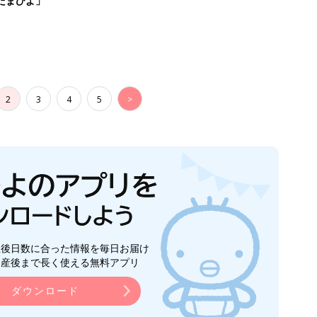
たまひよ」
2
3
4
5
>
生後日数に合った情報を毎日お届け
ら産後まで長く使える無料アプリ
ダウンロード