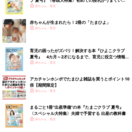
ブ 夏号』〈巻頭大特集〉初めての授乳がうまくい
く！ おっぱい・ミルクの基本と夏のトラブル 解決テ
赤ちゃん・育児
ク
赤ちゃんが生まれたら！2冊の「たまひよ」
赤ちゃん・育児
育児の困ったがズバリ！解決する本『ひよこクラブ
夏号』 4カ月～2才になるまで、育児に役立つ情報が
いっぱい！
赤ちゃん・育児
アカチャンホンポでたまひよ雑誌を買うとポイント10
倍【期間限定】
赤ちゃん・育児
まるごと1冊“出産準備”の本『たまごクラブ 夏号』
〈スペシャル大特集〉夫婦で予習する 出産の教科書
赤ちゃん・育児