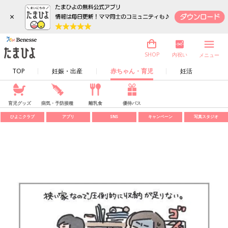
×
内祝い
SHOP
メニュー
TOP
妊娠・出産
赤ちゃん・育児
妊活
育児グッズ
病気・予防接種
離乳食
優待パス
ひよこクラブ
アプリ
SNS
キャンペーン
写真スタジオ