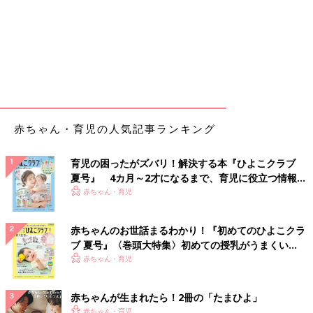
赤ちゃん・育児の人気記事ランキング
育児の困ったがズバリ！解決する本『ひよこクラブ
夏号』 4カ月～2才になるまで、育児に役立つ情報が
いっぱい！
赤ちゃん・育児
赤ちゃんのお世話まるわかり！『初めてのひよこクラ
ブ 夏号』〈巻頭大特集〉初めての授乳がうまくい
く！ おっぱい・ミルクの基本と夏のトラブル 解決テ
赤ちゃん・育児
ク
赤ちゃんが生まれたら！2冊の「たまひよ」
赤ちゃん・育児