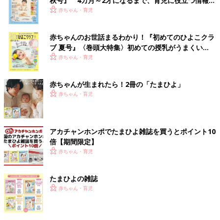
秋号』 4カ月～2才になるまで、育児に役立つ情報が
いっぱい！
赤ちゃん・育児
赤ちゃんのお世話まるわかり！『初めてのひよこクラ
ブ 夏号』〈巻頭大特集〉初めての授乳がうまくい
く！ おっぱい・ミルクの基本と夏のトラブル 解決テ
赤ちゃん・育児
ク
赤ちゃんが生まれたら！2冊の「たまひよ」
赤ちゃん・育児
アカチャンホンポでたまひよ雑誌を買うとポイント10
倍【期間限定】
赤ちゃん・育児
たまひよの雑誌
赤ちゃん・育児