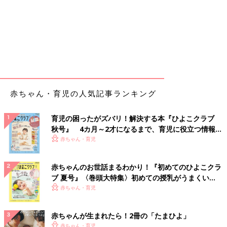
赤ちゃん・育児の人気記事ランキング
育児の困ったがズバリ！解決する本『ひよこクラブ
秋号』 4カ月～2才になるまで、育児に役立つ情報が
いっぱい！
赤ちゃん・育児
赤ちゃんのお世話まるわかり！『初めてのひよこクラ
ブ 夏号』〈巻頭大特集〉初めての授乳がうまくい
く！ おっぱい・ミルクの基本と夏のトラブル 解決テ
赤ちゃん・育児
ク
赤ちゃんが生まれたら！2冊の「たまひよ」
赤ちゃん・育児