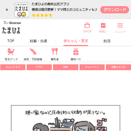
×
内祝い
SHOP
メニュー
TOP
妊娠・出産
赤ちゃん・育児
妊活
育児グッズ
病気・予防接種
離乳食
優待パス
ひよこクラブ
アプリ
SNS
キャンペーン
写真スタジオ