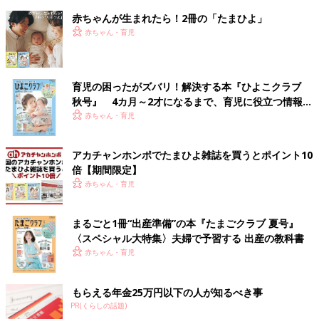
赤ちゃんが生まれたら！2冊の「たまひよ」
赤ちゃん・育児
育児の困ったがズバリ！解決する本『ひよこクラブ
秋号』 4カ月～2才になるまで、育児に役立つ情報が
いっぱい！
赤ちゃん・育児
アカチャンホンポでたまひよ雑誌を買うとポイント10
倍【期間限定】
赤ちゃん・育児
まるごと1冊“出産準備”の本『たまごクラブ 夏号』
〈スペシャル大特集〉夫婦で予習する 出産の教科書
赤ちゃん・育児
もらえる年金25万円以下の人が知るべき事
PR(くらしの話題)