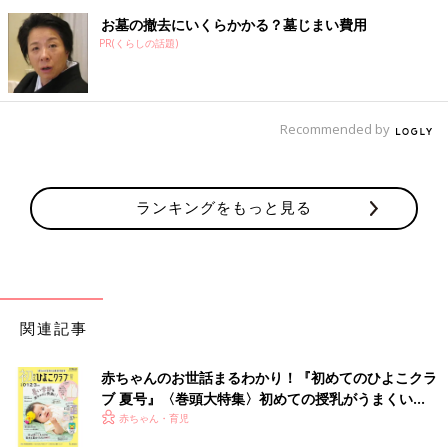
お墓の撤去にいくらかかる？墓じまい費用
PR(くらしの話題)
Recommended by
ランキングをもっと見る
関連記事
赤ちゃんのお世話まるわかり！『初めてのひよこクラ
ブ 夏号』〈巻頭大特集〉初めての授乳がうまくい
く！ おっぱい・ミルクの基本と夏のトラブル 解決テ
赤ちゃん・育児
ク