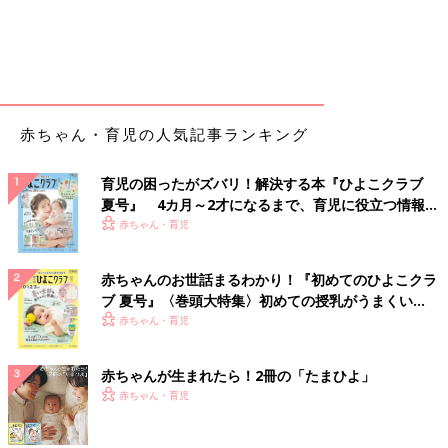
赤ちゃん・育児の人気記事ランキング
育児の困ったがズバリ！解決する本『ひよこクラブ
夏号』 4カ月～2才になるまで、育児に役立つ情報が
いっぱい！
赤ちゃん・育児
赤ちゃんのお世話まるわかり！『初めてのひよこクラ
ブ 夏号』〈巻頭大特集〉初めての授乳がうまくい
く！ おっぱい・ミルクの基本と夏のトラブル 解決テ
赤ちゃん・育児
ク
赤ちゃんが生まれたら！2冊の「たまひよ」
赤ちゃん・育児