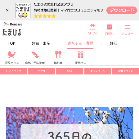
×
内祝い
SHOP
メニュー
TOP
妊娠・出産
赤ちゃん・育児
妊活
育児グッズ
病気・予防接種
離乳食
優待パス
ひよこクラブ
アプリ
SNS
キャンペーン
写真スタジオ