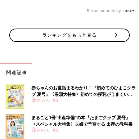
Recommended by
ランキングをもっと見る
関連記事
赤ちゃんのお世話まるわかり！『初めてのひよこクラ
ブ 夏号』〈巻頭大特集〉初めての授乳がうまくい
く！ おっぱい・ミルクの基本と夏のトラブル 解決テ
赤ちゃん・育児
ク
まるごと1冊“出産準備”の本『たまごクラブ 夏号』
〈スペシャル大特集〉夫婦で予習する 出産の教科書
赤ちゃん・育児