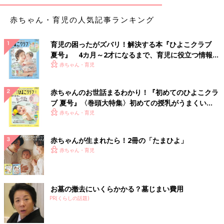
赤ちゃん・育児の人気記事ランキング
育児の困ったがズバリ！解決する本『ひよこクラブ
夏号』 4カ月～2才になるまで、育児に役立つ情報が
いっぱい！
赤ちゃん・育児
赤ちゃんのお世話まるわかり！『初めてのひよこクラ
ブ 夏号』〈巻頭大特集〉初めての授乳がうまくい
く！ おっぱい・ミルクの基本と夏のトラブル 解決テ
赤ちゃん・育児
ク
赤ちゃんが生まれたら！2冊の「たまひよ」
赤ちゃん・育児
お墓の撤去にいくらかかる？墓じまい費用
PR(くらしの話題)