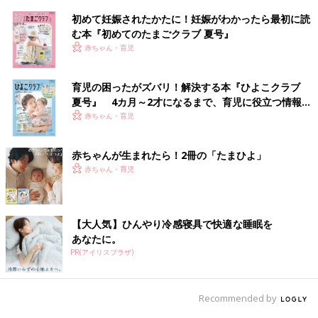
初めて妊娠されたかたに！妊娠がわかったら最初に読
む本『初めてのたまごクラブ 夏号』
赤ちゃん・育児
育児の困ったがズバリ！解決する本『ひよこクラブ
夏号』 4カ月～2才になるまで、育児に役立つ情報が
いっぱい！
赤ちゃん・育児
赤ちゃんが生まれたら！2冊の「たまひよ」
赤ちゃん・育児
【大人気】ひんやり冷感寝具で快適な睡眠を
あなたに。
PR(アイリスプラザ)
Recommended by