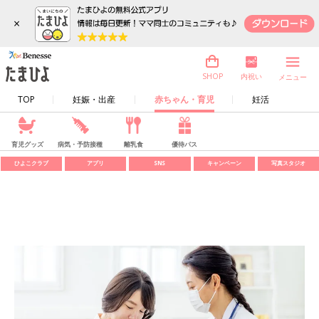
×
内祝い
SHOP
メニュー
TOP
妊娠・出産
赤ちゃん・育児
妊活
育児グッズ
病気・予防接種
離乳食
優待パス
ひよこクラブ
アプリ
SNS
キャンペーン
写真スタジオ