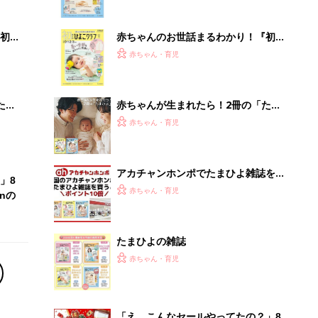
ぱい！
初め
赤ちゃんのお世話まるわかり！『初め
大特
てのひよこクラブ 夏号』〈巻頭大特
赤ちゃん・育児
 お
集〉初めての授乳がうまくいく！ お
ブル
っぱい・ミルクの基本と夏のトラブル
解決テク
たま
赤ちゃんが生まれたら！2冊の「たま
ひよ」
赤ちゃん・育児
アカチャンホンポでたまひよ雑誌を買
」8
うとポイント10倍【期間限定】
赤ちゃん・育児
nの
たまひよの雑誌
赤ちゃん・育児
「え、こんなセールやってたの？」8