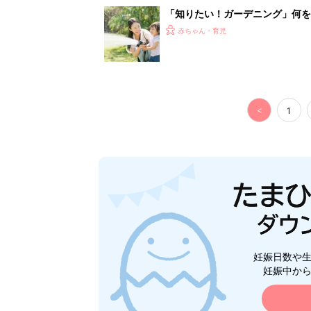
「知りたい！ガーデニング」何
赤ちゃん・育児
<
1
妊娠日数や
妊娠中か