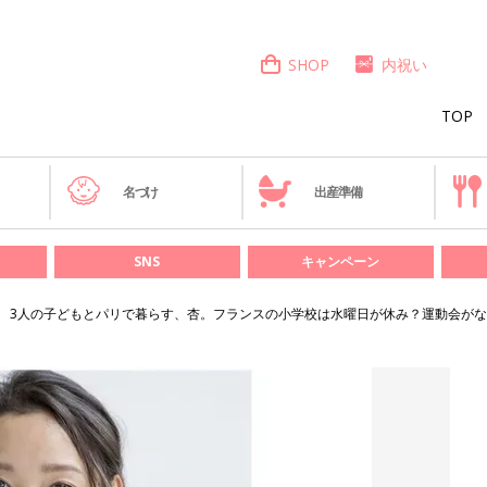
SHOP
内祝い
TOP
き
名づけ
出産準備
SNS
キャンペーン
3人の子どもとパリで暮らす、杏。フランスの小学校は水曜日が休み？運動会が