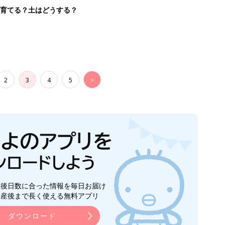
を育てる？土はどうする？
2
3
4
5
>
生後日数に合った情報を毎日お届け
ら産後まで長く使える無料アプリ
ダウンロード