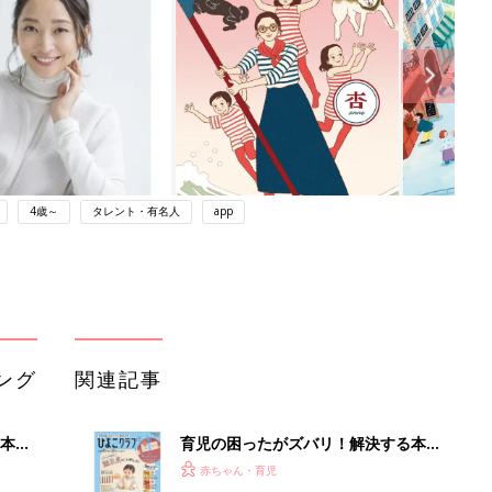
4歳～
タレント・有名人
app
ング
関連記事
本
育児の困ったがズバリ！解決する本
2才
『ひよこクラブ 秋号』 4カ月～2才
赤ちゃん・育児
いっ
になるまで、育児に役立つ情報がいっ