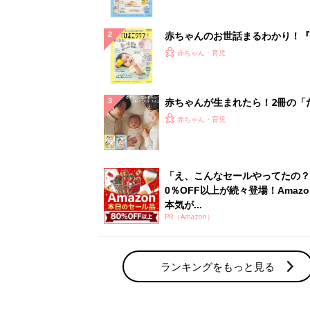
ぱい！
赤ちゃんのお世話まるわかり！『
てのひよこクラブ 夏号』〈巻頭
赤ちゃん・育児
集〉初めての授乳がうまくいく！
っぱい・ミルクの基本と夏のトラ
解決テク
赤ちゃんが生まれたら！2冊の「
ひよ」
赤ちゃん・育児
「え、こんなセールやってたの？
0％OFF以上が続々登場！Amazo
本気が...
PR（Amazon）
ランキングをもっと見る