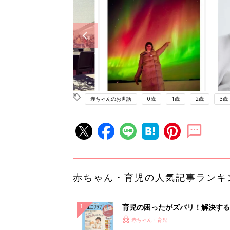
赤ちゃんのお世話
0歳
1歳
2歳
3歳
赤ちゃん・育児の人気記事ランキ
育児の困ったがズバリ！解決する
『ひよこクラブ 秋号』 4カ月～
赤ちゃん・育児
になるまで、育児に役立つ情報が