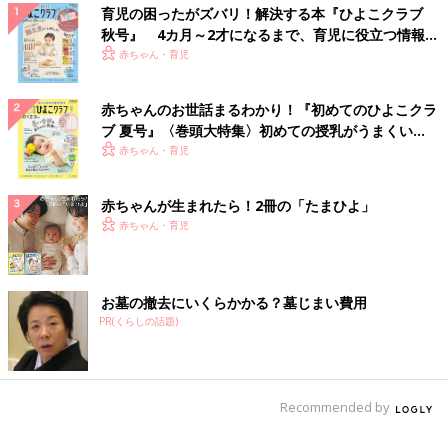
育児の困ったがズバリ！解決する本『ひよこクラブ
秋号』 4カ月～2才になるまで、育児に役立つ情報が
いっぱい！
赤ちゃん・育児
赤ちゃんのお世話まるわかり！『初めてのひよこクラ
ブ 夏号』〈巻頭大特集〉初めての授乳がうまくい
く！ おっぱい・ミルクの基本と夏のトラブル 解決テ
赤ちゃん・育児
ク
赤ちゃんが生まれたら！2冊の「たまひよ」
赤ちゃん・育児
お墓の撤去にいくらかかる？墓じまい費用
PR(くらしの話題)
Recommended by