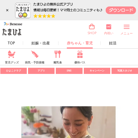
×
内祝い
SHOP
メニュー
TOP
妊娠・出産
赤ちゃん・育児
妊活
育児グッズ
病気・予防接種
離乳食
優待パス
ひよこクラブ
アプリ
SNS
キャンペーン
写真スタジオ