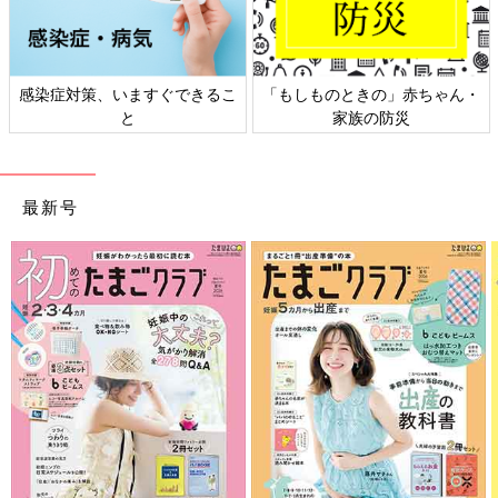
ちゃん・
日本外来小児科学会リーフレッ
六星占術 細木かおりさ
ト検討会
相談
最新号