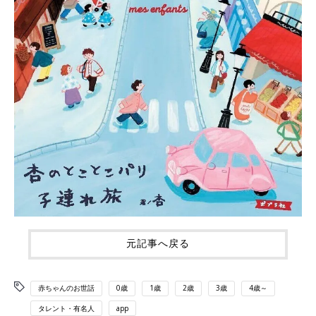
元記事へ戻る
赤ちゃんのお世話
0歳
1歳
2歳
3歳
4歳～
タレント・有名人
app