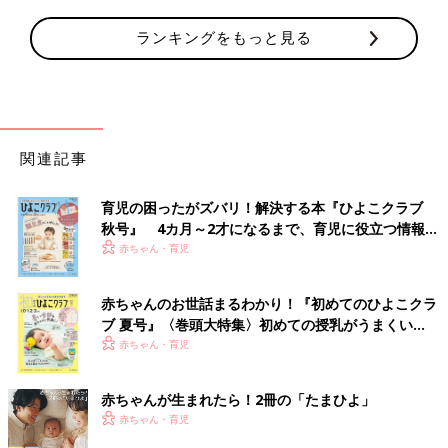
ランキングをもっと見る
関連記事
育児の困ったがズバリ！解決する本『ひよこクラブ
秋号』 4カ月～2才になるまで、育児に役立つ情報が
いっぱい！
赤ちゃん・育児
赤ちゃんのお世話まるわかり！『初めてのひよこクラ
ブ 夏号』〈巻頭大特集〉初めての授乳がうまくい
く！ おっぱい・ミルクの基本と夏のトラブル 解決テ
赤ちゃん・育児
ク
赤ちゃんが生まれたら！2冊の「たまひよ」
赤ちゃん・育児