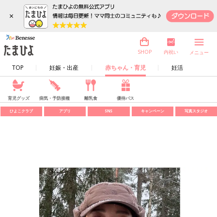
×
内祝い
SHOP
メニュー
TOP
妊娠・出産
赤ちゃん・育児
妊活
育児グッズ
病気・予防接種
離乳食
優待パス
ひよこクラブ
アプリ
SNS
キャンペーン
写真スタジオ