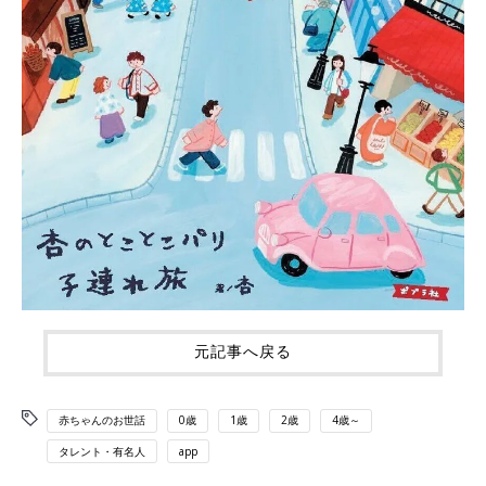
元記事へ戻る
赤ちゃんのお世話
0歳
1歳
2歳
4歳～
タレント・有名人
app