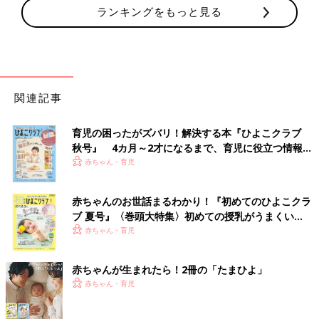
ランキングをもっと見る
関連記事
育児の困ったがズバリ！解決する本『ひよこクラブ
秋号』 4カ月～2才になるまで、育児に役立つ情報が
いっぱい！
赤ちゃん・育児
赤ちゃんのお世話まるわかり！『初めてのひよこクラ
ブ 夏号』〈巻頭大特集〉初めての授乳がうまくい
く！ おっぱい・ミルクの基本と夏のトラブル 解決テ
赤ちゃん・育児
ク
赤ちゃんが生まれたら！2冊の「たまひよ」
赤ちゃん・育児