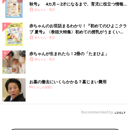
秋号』 4カ月～2才になるまで、育児に役立つ情報が
いっぱい！
赤ちゃん・育児
赤ちゃんのお世話まるわかり！『初めてのひよこクラ
ブ 夏号』〈巻頭大特集〉初めての授乳がうまくい
く！ おっぱい・ミルクの基本と夏のトラブル 解決テ
赤ちゃん・育児
ク
赤ちゃんが生まれたら！2冊の「たまひよ」
赤ちゃん・育児
お墓の撤去にいくらかかる？墓じまい費用
PR(くらしの話題)
Recommended by