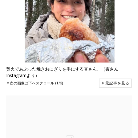
焚火であぶった焼きおにぎりを手にする杏さん。（杏さん
Instagramより）
▼
次の画像は下へスクロール (1/6)
▶
元記事を見る