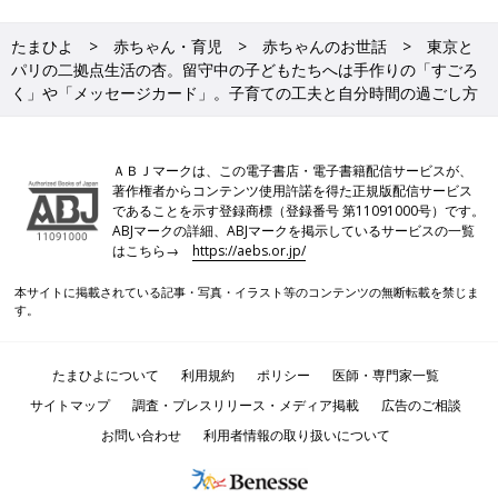
たまひよ
赤ちゃん・育児
赤ちゃんのお世話
東京と
パリの二拠点生活の杏。留守中の子どもたちへは手作りの「すごろ
く」や「メッセージカード」。子育ての工夫と自分時間の過ごし方
ＡＢＪマークは、この電子書店・電子書籍配信サービスが、
著作権者からコンテンツ使用許諾を得た正規版配信サービス
であることを示す登録商標（登録番号 第11091000号）です。
ABJマークの詳細、ABJマークを掲示しているサービスの一覧
はこちら→
https://aebs.or.jp/
本サイトに掲載されている記事・写真・イラスト等のコンテンツの無断転載を禁じま
す。
たまひよについて
利用規約
ポリシー
医師・専門家一覧
サイトマップ
調査・プレスリリース・メディア掲載
広告のご相談
お問い合わせ
利用者情報の取り扱いについて