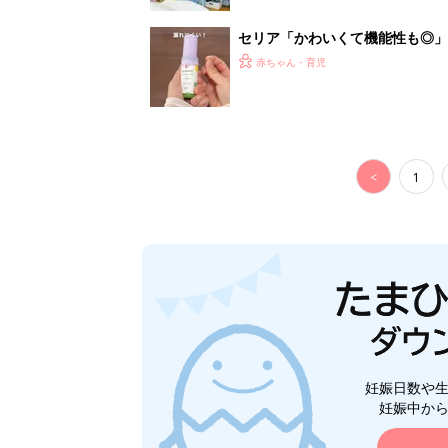
セリア「かわいくて機能性も◎」
赤ちゃん・育児
<
1
妊娠日数や
妊娠中か