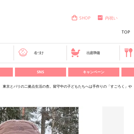
SHOP
内祝い
TOP
き
名づけ
出産準備
SNS
キャンペーン
東京とパリの二拠点生活の杏。留守中の子どもたちへは手作りの「すごろく」や