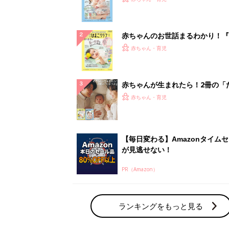
になるまで、育児に役立つ情報が
ぱい！
赤ちゃんのお世話まるわかり！『
てのひよこクラブ 夏号』〈巻頭
赤ちゃん・育児
集〉初めての授乳がうまくいく！
っぱい・ミルクの基本と夏のトラ
解決テク
赤ちゃんが生まれたら！2冊の「
ひよ」
赤ちゃん・育児
【毎日変わる】Amazonタイム
が見逃せない！
PR（Amazon）
ランキングをもっと見る