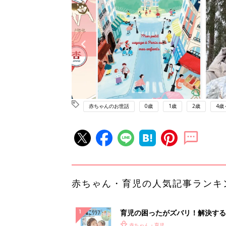
赤ちゃんのお世話
0歳
1歳
2歳
4歳
赤ちゃん・育児の人気記事ランキ
育児の困ったがズバリ！解決する
『ひよこクラブ 夏号』 4カ月～
赤ちゃん・育児