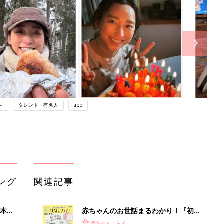
～
タレント・有名人
app
ング
関連記事
本
赤ちゃんのお世話まるわかり！『初め
2才
てのひよこクラブ 夏号』〈巻頭大特
赤ちゃん・育児