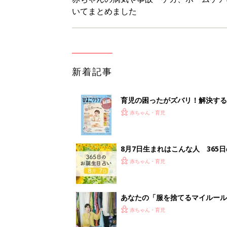
いてまとめました
新着記事
育児の困ったがズバリ！解決する
つ情報がいっぱい！
赤ちゃん・育児
8月7日生まれはこんな人 365
赤ちゃん・育児
あなたの「服を捨てるマイルー
スタイリストが喝！
赤ちゃん・育児