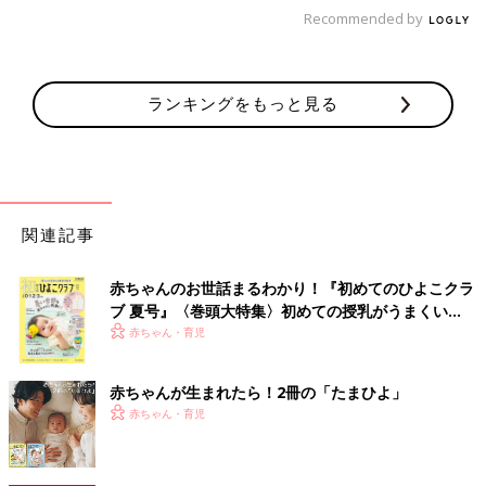
Recommended by
ランキングをもっと見る
関連記事
赤ちゃんのお世話まるわかり！『初めてのひよこクラ
ブ 夏号』〈巻頭大特集〉初めての授乳がうまくい
く！ おっぱい・ミルクの基本と夏のトラブル 解決テ
赤ちゃん・育児
ク
赤ちゃんが生まれたら！2冊の「たまひよ」
赤ちゃん・育児