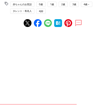
赤ちゃんのお世話
0歳
1歳
2歳
3歳
4歳～
タレント・有名人
app