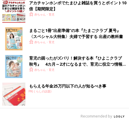
アカチャンホンポでたまひよ雑誌を買うとポイント10
倍【期間限定】
赤ちゃん・育児
まるごと1冊“出産準備”の本『たまごクラブ 夏号』
〈スペシャル大特集〉夫婦で予習する 出産の教科書
赤ちゃん・育児
育児の困ったがズバリ！解決する本『ひよこクラブ
秋号』 4カ月～2才になるまで、育児に役立つ情報が
いっぱい！
赤ちゃん・育児
もらえる年金25万円以下の人が知るべき事
PR(くらしの話題)
Recommended by