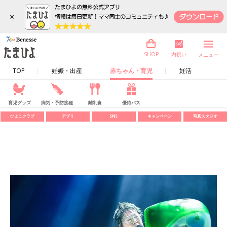
×
内祝い
SHOP
メニュー
TOP
妊娠・出産
赤ちゃん・育児
妊活
育児グッズ
病気・予防接種
離乳食
優待パス
ひよこクラブ
アプリ
SNS
キャンペーン
写真スタジオ