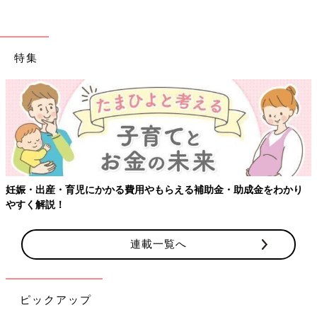
特集
妊娠・出産・育児にかかる費用やもらえる補助金・助成金をわかり
やすく解説！
連載一覧へ
ピックアップ