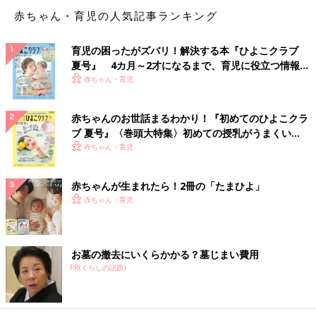
赤ちゃん・育児の人気記事ランキング
育児の困ったがズバリ！解決する本『ひよこクラブ
夏号』 4カ月～2才になるまで、育児に役立つ情報が
いっぱい！
赤ちゃん・育児
赤ちゃんのお世話まるわかり！『初めてのひよこクラ
ブ 夏号』〈巻頭大特集〉初めての授乳がうまくい
く！ おっぱい・ミルクの基本と夏のトラブル 解決テ
赤ちゃん・育児
ク
赤ちゃんが生まれたら！2冊の「たまひよ」
赤ちゃん・育児
お墓の撤去にいくらかかる？墓じまい費用
PR(くらしの話題)