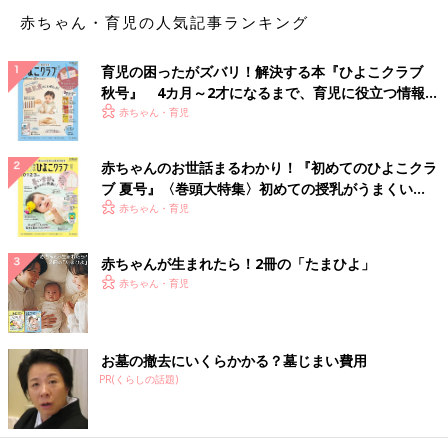
赤ちゃん・育児の人気記事ランキング
育児の困ったがズバリ！解決する本『ひよこクラブ
秋号』 4カ月～2才になるまで、育児に役立つ情報が
いっぱい！
赤ちゃん・育児
赤ちゃんのお世話まるわかり！『初めてのひよこクラ
ブ 夏号』〈巻頭大特集〉初めての授乳がうまくい
く！ おっぱい・ミルクの基本と夏のトラブル 解決テ
赤ちゃん・育児
ク
赤ちゃんが生まれたら！2冊の「たまひよ」
赤ちゃん・育児
お墓の撤去にいくらかかる？墓じまい費用
PR(くらしの話題)