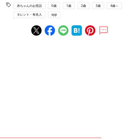
赤ちゃんのお世話
0歳
1歳
2歳
3歳
4歳～
タレント・有名人
app