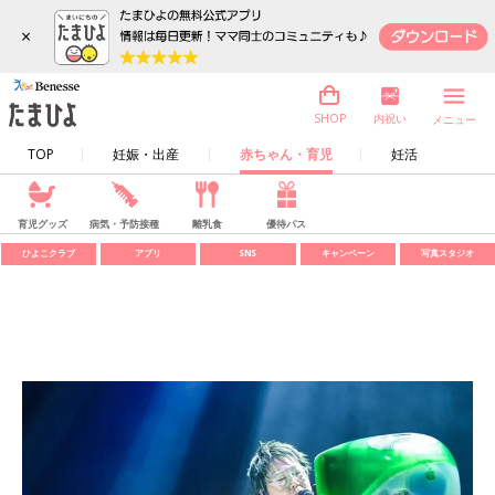
×
内祝い
SHOP
メニュー
TOP
妊娠・出産
赤ちゃん・育児
妊活
育児グッズ
病気・予防接種
離乳食
優待パス
ひよこクラブ
アプリ
SNS
キャンペーン
写真スタジオ