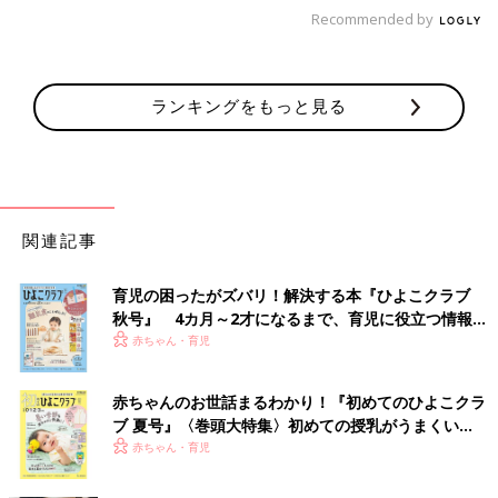
Recommended by
ランキングをもっと見る
関連記事
育児の困ったがズバリ！解決する本『ひよこクラブ
秋号』 4カ月～2才になるまで、育児に役立つ情報が
いっぱい！
赤ちゃん・育児
赤ちゃんのお世話まるわかり！『初めてのひよこクラ
ブ 夏号』〈巻頭大特集〉初めての授乳がうまくい
く！ おっぱい・ミルクの基本と夏のトラブル 解決テ
赤ちゃん・育児
ク