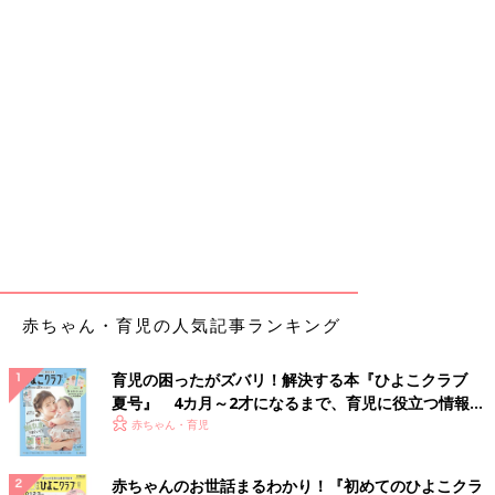
赤ちゃん・育児の人気記事ランキング
育児の困ったがズバリ！解決する本『ひよこクラブ
夏号』 4カ月～2才になるまで、育児に役立つ情報が
いっぱい！
赤ちゃん・育児
赤ちゃんのお世話まるわかり！『初めてのひよこクラ