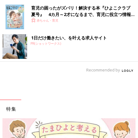
育児の困ったがズバリ！解決する本『ひよこクラブ
夏号』 4カ月～2才になるまで、育児に役立つ情報が
いっぱい！
赤ちゃん・育児
1日だけ働きたい、を叶える求人サイト
PR(ショットワークス)
Recommended by
特集