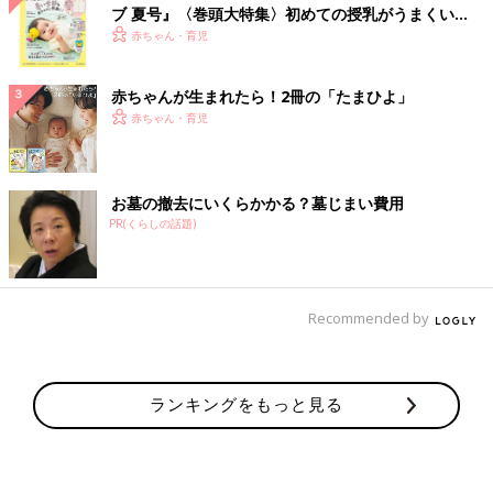
ブ 夏号』〈巻頭大特集〉初めての授乳がうまくい
く！ おっぱい・ミルクの基本と夏のトラブル 解決テ
赤ちゃん・育児
ク
赤ちゃんが生まれたら！2冊の「たまひよ」
赤ちゃん・育児
お墓の撤去にいくらかかる？墓じまい費用
PR(くらしの話題)
Recommended by
ランキングをもっと見る