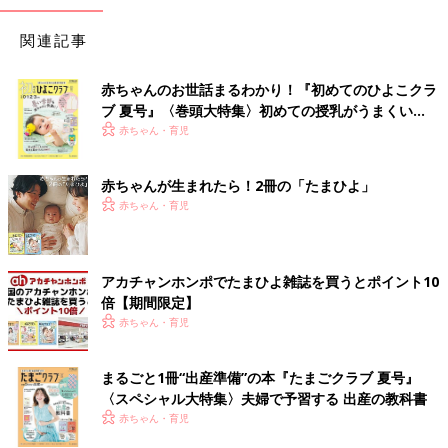
関連記事
赤ちゃんのお世話まるわかり！『初めてのひよこクラ
ブ 夏号』〈巻頭大特集〉初めての授乳がうまくい
く！ おっぱい・ミルクの基本と夏のトラブル 解決テ
赤ちゃん・育児
ク
赤ちゃんが生まれたら！2冊の「たまひよ」
赤ちゃん・育児
アカチャンホンポでたまひよ雑誌を買うとポイント10
倍【期間限定】
赤ちゃん・育児
まるごと1冊“出産準備”の本『たまごクラブ 夏号』
〈スペシャル大特集〉夫婦で予習する 出産の教科書
赤ちゃん・育児