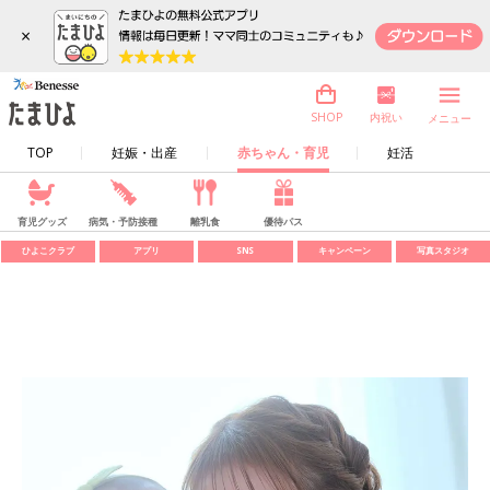
×
内祝い
SHOP
メニュー
TOP
妊娠・出産
赤ちゃん・育児
妊活
育児グッズ
病気・予防接種
離乳食
優待パス
ひよこクラブ
アプリ
SNS
キャンペーン
写真スタジオ