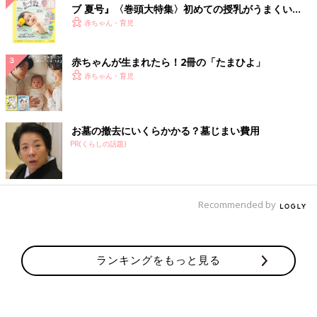
ブ 夏号』〈巻頭大特集〉初めての授乳がうまくい
く！ おっぱい・ミルクの基本と夏のトラブル 解決テ
赤ちゃん・育児
ク
赤ちゃんが生まれたら！2冊の「たまひよ」
赤ちゃん・育児
お墓の撤去にいくらかかる？墓じまい費用
PR(くらしの話題)
Recommended by
ランキングをもっと見る