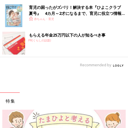
育児の困ったがズバリ！解決する本『ひよこクラブ
夏号』 4カ月～2才になるまで、育児に役立つ情報が
いっぱい！
赤ちゃん・育児
もらえる年金25万円以下の人が知るべき事
PR(くらしの話題)
Recommended by
特集