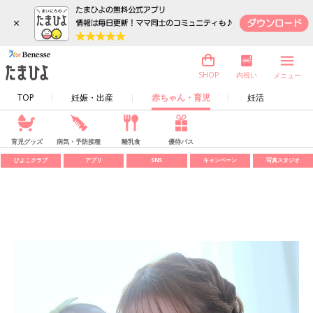
×
内祝い
SHOP
メニュー
TOP
妊娠・出産
赤ちゃん・育児
妊活
育児グッズ
病気・予防接種
離乳食
優待パス
ひよこクラブ
アプリ
SNS
キャンペーン
写真スタジオ