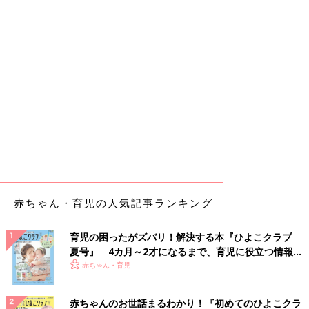
赤ちゃん・育児の人気記事ランキング
育児の困ったがズバリ！解決する本『ひよこクラブ
夏号』 4カ月～2才になるまで、育児に役立つ情報が
いっぱい！
赤ちゃん・育児
赤ちゃんのお世話まるわかり！『初めてのひよこクラ