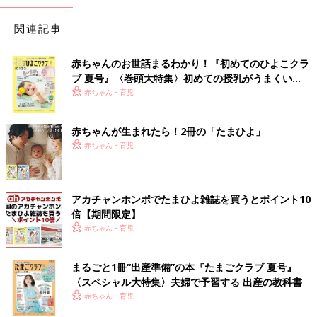
関連記事
赤ちゃんのお世話まるわかり！『初めてのひよこクラ
ブ 夏号』〈巻頭大特集〉初めての授乳がうまくい
く！ おっぱい・ミルクの基本と夏のトラブル 解決テ
赤ちゃん・育児
ク
赤ちゃんが生まれたら！2冊の「たまひよ」
赤ちゃん・育児
アカチャンホンポでたまひよ雑誌を買うとポイント10
倍【期間限定】
赤ちゃん・育児
まるごと1冊“出産準備”の本『たまごクラブ 夏号』
〈スペシャル大特集〉夫婦で予習する 出産の教科書
赤ちゃん・育児