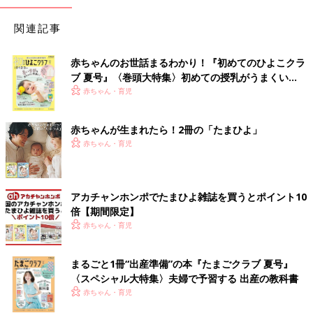
関連記事
赤ちゃんのお世話まるわかり！『初めてのひよこクラ
ブ 夏号』〈巻頭大特集〉初めての授乳がうまくい
く！ おっぱい・ミルクの基本と夏のトラブル 解決テ
赤ちゃん・育児
ク
赤ちゃんが生まれたら！2冊の「たまひよ」
赤ちゃん・育児
アカチャンホンポでたまひよ雑誌を買うとポイント10
倍【期間限定】
赤ちゃん・育児
まるごと1冊“出産準備”の本『たまごクラブ 夏号』
〈スペシャル大特集〉夫婦で予習する 出産の教科書
赤ちゃん・育児