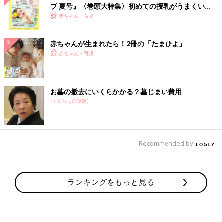
ブ 夏号』〈巻頭大特集〉初めての授乳がうまくい
く！ おっぱい・ミルクの基本と夏のトラブル 解決テ
赤ちゃん・育児
ク
赤ちゃんが生まれたら！2冊の「たまひよ」
赤ちゃん・育児
お墓の撤去にいくらかかる？墓じまい費用
PR(くらしの話題)
Recommended by
ランキングをもっと見る