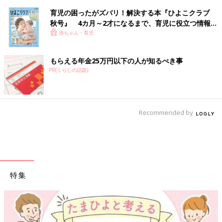
育児の困ったがズバリ！解決する本『ひよこクラブ
秋号』 4カ月～2才になるまで、育児に役立つ情報が
いっぱい！
赤ちゃん・育児
もらえる年金25万円以下の人が知るべき事
PR(くらしの話題)
Recommended by
特集