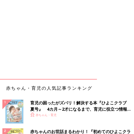
赤ちゃん・育児の人気記事ランキング
育児の困ったがズバリ！解決する本『ひよこクラブ
夏号』 4カ月～2才になるまで、育児に役立つ情報が
いっぱい！
赤ちゃん・育児
赤ちゃんのお世話まるわかり！『初めてのひよこクラ