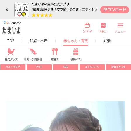
×
内祝い
SHOP
メニュー
TOP
妊娠・出産
赤ちゃん・育児
妊活
育児グッズ
病気・予防接種
離乳食
優待パス
ひよこクラブ
アプリ
SNS
キャンペーン
写真スタジオ