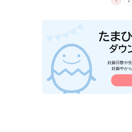
1
2
妊娠日数や
妊娠中か