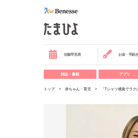
妊娠早見表
お金・手続
雑誌・書籍
アプリ
トップ
赤ちゃん・育児
「Tシャツ感覚でラク