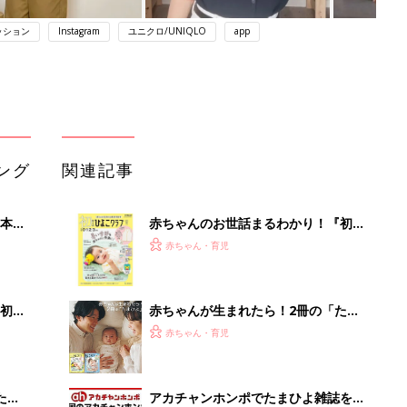
ッション
Instagram
ユニクロ/UNIQLO
app
ング
関連記事
本
赤ちゃんのお世話まるわかり！『初め
2才
てのひよこクラブ 夏号』〈巻頭大特
赤ちゃん・育児
いっ
集〉初めての授乳がうまくいく！ お
っぱい・ミルクの基本と夏のトラブル
解決テク
初め
赤ちゃんが生まれたら！2冊の「たま
大特
ひよ」
赤ちゃん・育児
 お
ブル
たま
アカチャンホンポでたまひよ雑誌を買