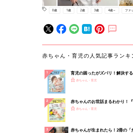
0歳
1歳
2歳
3歳
4歳～
ファ
赤ちゃん・育児の人気記事ランキ
育児の困ったがズバリ！解決する
『ひよこクラブ 夏号』 4カ月～
赤ちゃん・育児
になるまで、育児に役立つ情報が
ぱい！
赤ちゃんのお世話まるわかり！『
てのひよこクラブ 夏号』〈巻頭
赤ちゃん・育児
集〉初めての授乳がうまくいく！
っぱい・ミルクの基本と夏のトラ
解決テク
赤ちゃんが生まれたら！2冊の「