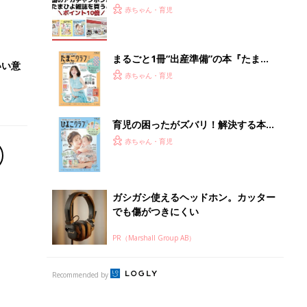
うとポイント10倍【期間限定】
赤ちゃん・育児
まるごと1冊“出産準備”の本『たまご
いい意
クラブ 夏号』〈スペシャル大特集〉
赤ちゃん・育児
夫婦で予習する 出産の教科書
育児の困ったがズバリ！解決する本
『ひよこクラブ 秋号』 4カ月～2才
赤ちゃん・育児
になるまで、育児に役立つ情報がいっ
ぱい！
ガシガシ使えるヘッドホン。カッター
でも傷がつきにくい
PR（Marshall Group AB）
Recommended by