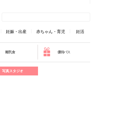
妊娠・出産
赤ちゃん・育児
妊活
離乳食
優待パス
写真スタジオ