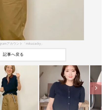
agramアカウント「mikazacky」
記事へ戻る