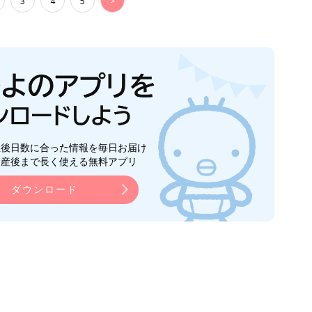
3
4
5
>
生後日数に合った情報を毎日お届け
ら産後まで長く使える無料アプリ
ダウンロード