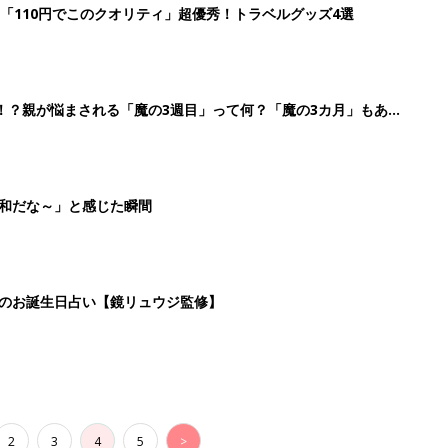
「110円でこのクオリティ」超優秀！トラベルグッズ4選
！？親が悩まされる「魔の3週目」って何？「魔の3カ月」もある
平和だな～」と感じた瞬間
日のお誕生日占い【鏡リュウジ監修】
2
3
4
5
>