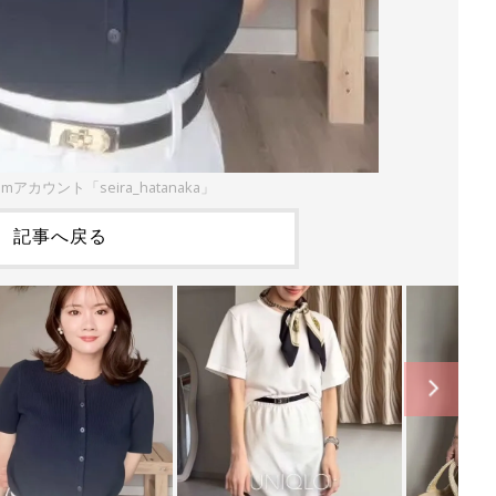
amアカウント「seira_hatanaka」
記事へ戻る