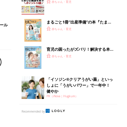
うとポイント10倍【期間限定】
赤ちゃん・育児
まるごと1冊“出産準備”の本『たまご
セール
クラブ 夏号』〈スペシャル大特集〉
赤ちゃん・育児
夫婦で予習する 出産の教科書
育児の困ったがズバリ！解決する本
『ひよこクラブ 秋号』 4カ月～2才
赤ちゃん・育児
になるまで、育児に役立つ情報がいっ
ぱい！
「イソジン®クリアうがい薬」といっ
しょに「うがいパワー」で一年中！
健やか
PR（iNova｜Hugkum）
Recommended by