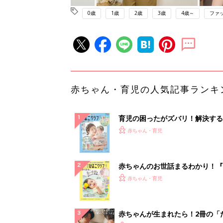
0歳
1歳
2歳
3歳
4歳～
ファ
赤ちゃん・育児の人気記事ランキ
育児の困ったがズバリ！解決する
『ひよこクラブ 夏号』 4カ月～
赤ちゃん・育児
になるまで、育児に役立つ情報が
ぱい！
赤ちゃんのお世話まるわかり！『
てのひよこクラブ 夏号』〈巻頭
赤ちゃん・育児
集〉初めての授乳がうまくいく！
っぱい・ミルクの基本と夏のトラ
解決テク
赤ちゃんが生まれたら！2冊の「