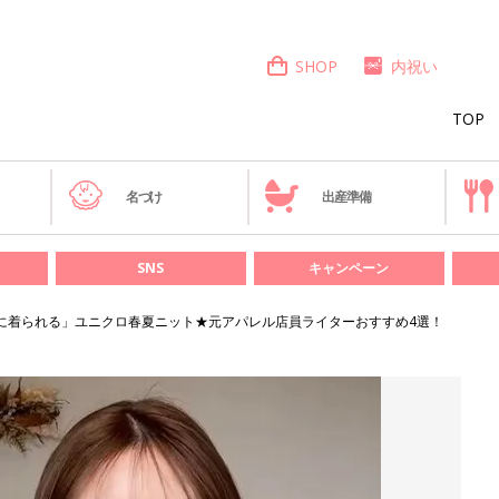
SHOP
内祝い
TOP
き
名づけ
出産準備
SNS
キャンペーン
に着られる」ユニクロ春夏ニット★元アパレル店員ライターおすすめ4選！