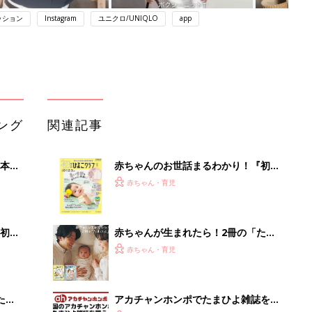
ッション
Instagram
ユニクロ/UNIQLO
app
ング
関連記事
本
赤ちゃんのお世話まるわかり！『初め
2才
てのひよこクラブ 夏号』〈巻頭大特
赤ちゃん・育児
いっ
集〉初めての授乳がうまくいく！ お
っぱい・ミルクの基本と夏のトラブル
解決テク
初め
赤ちゃんが生まれたら！2冊の「たま
大特
ひよ」
赤ちゃん・育児
 お
ブル
たま
アカチャンホンポでたまひよ雑誌を買