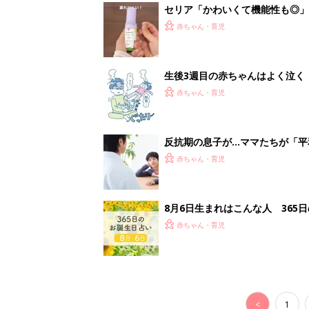
セリア「かわいくて機能性も◎」
赤ちゃん・育児
生後3週目の赤ちゃんはよく泣く
って本当？【専門家】
赤ちゃん・育児
反抗期の息子が...ママたちが「
赤ちゃん・育児
8月6日生まれはこんな人 365
赤ちゃん・育児
<
1