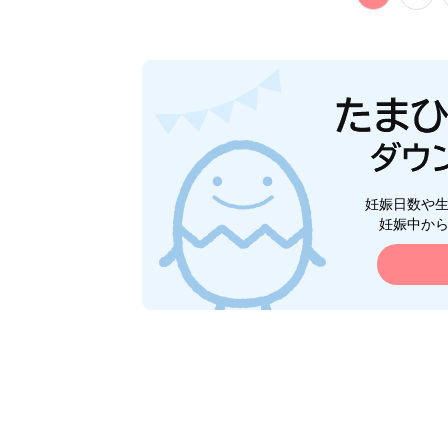
妊娠日数や
妊娠中か