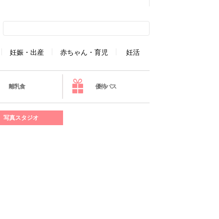
妊娠・出産
赤ちゃん・育児
妊活
離乳食
優待パス
写真スタジオ