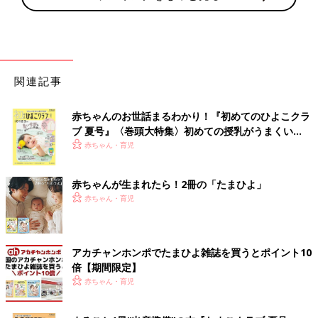
関連記事
赤ちゃんのお世話まるわかり！『初めてのひよこクラ
ブ 夏号』〈巻頭大特集〉初めての授乳がうまくい
く！ おっぱい・ミルクの基本と夏のトラブル 解決テ
赤ちゃん・育児
ク
赤ちゃんが生まれたら！2冊の「たまひよ」
赤ちゃん・育児
アカチャンホンポでたまひよ雑誌を買うとポイント10
倍【期間限定】
赤ちゃん・育児