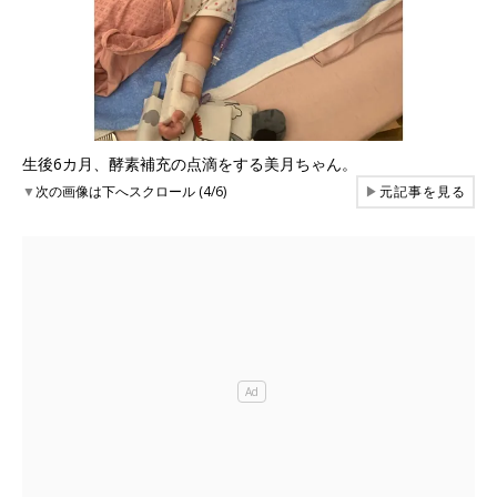
生後6カ月、酵素補充の点滴をする美月ちゃん。
▼
次の画像は下へスクロール (4/6)
▶
元記事を見る