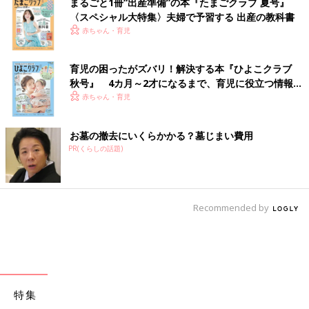
まるごと1冊“出産準備”の本『たまごクラブ 夏号』
〈スペシャル大特集〉夫婦で予習する 出産の教科書
赤ちゃん・育児
育児の困ったがズバリ！解決する本『ひよこクラブ
秋号』 4カ月～2才になるまで、育児に役立つ情報が
いっぱい！
赤ちゃん・育児
お墓の撤去にいくらかかる？墓じまい費用
PR(くらしの話題)
Recommended by
特集