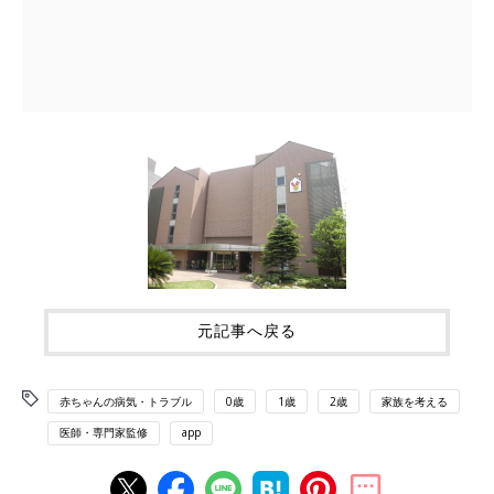
元記事へ戻る
赤ちゃんの病気・トラブル
0歳
1歳
2歳
家族を考える
医師・専門家監修
app