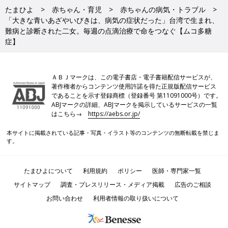
たまひよ
赤ちゃん・育児
赤ちゃんの病気・トラブル
「大きな青いあざやいびきは、病気の症状だった」台湾で生まれ、
難病と診断された二女。毎週の点滴治療で命をつなぐ【ムコ多糖
症】
ＡＢＪマークは、この電子書店・電子書籍配信サービスが、
著作権者からコンテンツ使用許諾を得た正規版配信サービス
であることを示す登録商標（登録番号 第11091000号）です。
ABJマークの詳細、ABJマークを掲示しているサービスの一覧
はこちら→
https://aebs.or.jp/
本サイトに掲載されている記事・写真・イラスト等のコンテンツの無断転載を禁じま
す。
たまひよについて
利用規約
ポリシー
医師・専門家一覧
サイトマップ
調査・プレスリリース・メディア掲載
広告のご相談
お問い合わせ
利用者情報の取り扱いについて