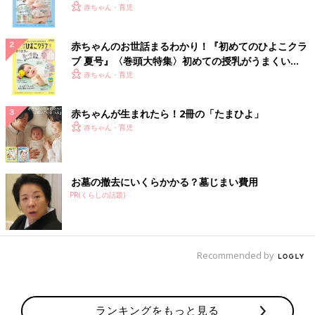
いっぱい！
赤ちゃん・育児
赤ちゃんのお世話まるわかり！『初めてのひよこクラ
ブ 夏号』〈巻頭大特集〉初めての授乳がうまくい
く！ おっぱい・ミルクの基本と夏のトラブル 解決テ
赤ちゃん・育児
ク
赤ちゃんが生まれたら！2冊の「たまひよ」
赤ちゃん・育児
お墓の撤去にいくらかかる？墓じまい費用
PR(くらしの話題)
Recommended by
ランキングをもっと見る