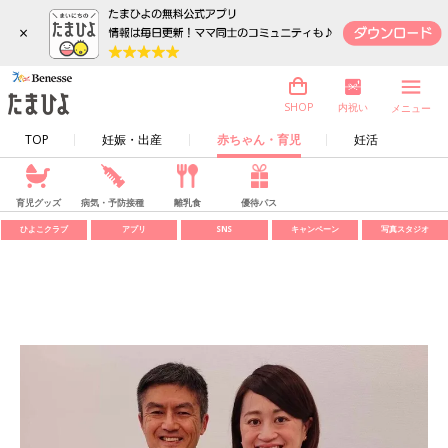
×
内祝い
SHOP
メニュー
TOP
妊娠・出産
赤ちゃん・育児
妊活
育児グッズ
病気・予防接種
離乳食
優待パス
ひよこクラブ
アプリ
SNS
キャンペーン
写真スタジオ