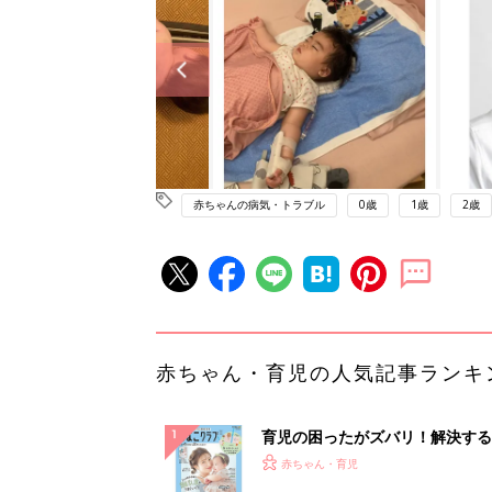
赤ちゃんの病気・トラブル
0歳
1歳
2歳
赤ちゃん・育児の人気記事ランキ
育児の困ったがズバリ！解決する
『ひよこクラブ 夏号』 4カ月～
赤ちゃん・育児
になるまで、育児に役立つ情報が