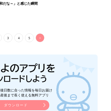
平和だな～」と感じた瞬間
3
4
5
>
生後日数に合った情報を毎日お届け
ら産後まで長く使える無料アプリ
ダウンロード