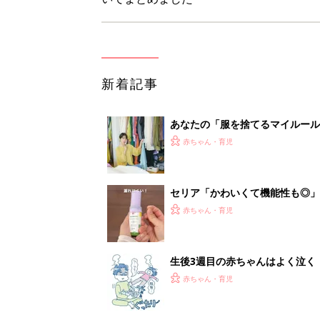
新着記事
あなたの「服を捨てるマイルー
スタイリストが喝！
赤ちゃん・育児
セリア「かわいくて機能性も◎」
赤ちゃん・育児
生後3週目の赤ちゃんはよく泣く
って本当？【専門家】
赤ちゃん・育児