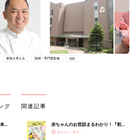
家族を考える
医師・専門家監修
app
ング
関連記事
本
赤ちゃんのお世話まるわかり！『初め
2才
てのひよこクラブ 夏号』〈巻頭大特
赤ちゃん・育児
いっ
集〉初めての授乳がうまくいく！ お