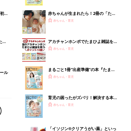
っぱい・ミルクの基本と夏のトラブル
解決テク
初め
赤ちゃんが生まれたら！2冊の「たま
大特
ひよ」
赤ちゃん・育児
 お
ブル
たま
アカチャンホンポでたまひよ雑誌を買
うとポイント10倍【期間限定】
赤ちゃん・育児
まるごと1冊“出産準備”の本『たまご
セール
クラブ 夏号』〈スペシャル大特集〉
赤ちゃん・育児
夫婦で予習する 出産の教科書
育児の困ったがズバリ！解決する本
『ひよこクラブ 夏号』 4カ月～2才
赤ちゃん・育児
になるまで、育児に役立つ情報がいっ
ぱい！
「イソジン®クリアうがい薬」といっ