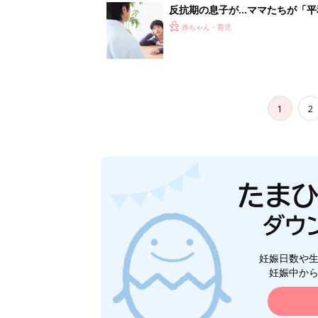
反抗期の息子が...ママたちが「
赤ちゃん・育児
1
2
妊娠日数や
妊娠中か