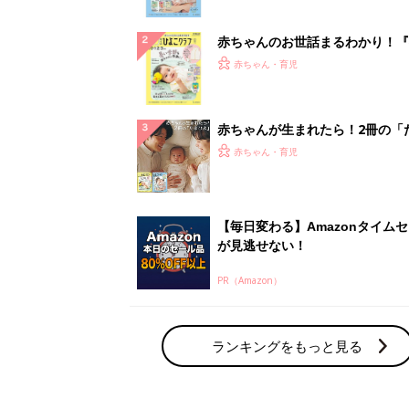
ぱい！
赤ちゃんのお世話まるわかり！『
てのひよこクラブ 夏号』〈巻頭
赤ちゃん・育児
集〉初めての授乳がうまくいく！
っぱい・ミルクの基本と夏のトラ
解決テク
赤ちゃんが生まれたら！2冊の「
ひよ」
赤ちゃん・育児
【毎日変わる】Amazonタイム
が見逃せない！
PR（Amazon）
ランキングをもっと見る