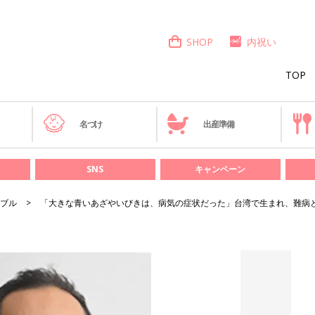
SHOP
内祝い
TOP
き
名づけ
出産準備
SNS
キャンペーン
ブル
「大きな青いあざやいびきは、病気の症状だった」台湾で生まれ、難病