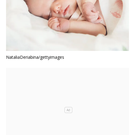
NataliaDeriabina/gettyimages