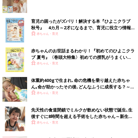
育児の困ったがズバリ！解決する本『ひよこクラブ
秋号』 4カ月～2才になるまで、育児に役立つ情報が
いっぱい！
赤ちゃん・育児
赤ちゃんのお世話まるわかり！『初めてのひよこクラ
ブ 夏号』〈巻頭大特集〉初めての授乳がうまくい
く！ おっぱい・ミルクの基本と夏のトラブル 解決テ
赤ちゃん・育児
ク
体重約400gで生まれ､命の危機を乗り越えた赤ちゃ
ん｡命が助かったその後､どんなふうに成長する？～新
生児医療の現場から～【新生児科医・豊島勝昭】
赤ちゃん・育児
先天性の食道閉鎖でミルクが飲めない状態で誕生､生
後すぐに8時間を超える手術をした赤ちゃん～新生児
医療の現場から～【新生児科医･豊島勝昭】
赤ちゃん・育児