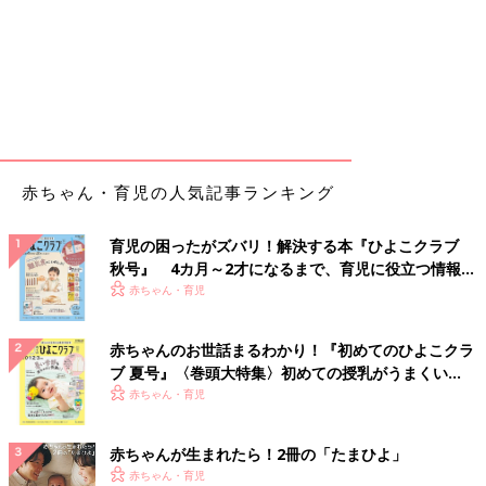
赤ちゃん・育児の人気記事ランキング
育児の困ったがズバリ！解決する本『ひよこクラブ
秋号』 4カ月～2才になるまで、育児に役立つ情報が
いっぱい！
赤ちゃん・育児
赤ちゃんのお世話まるわかり！『初めてのひよこクラ
ブ 夏号』〈巻頭大特集〉初めての授乳がうまくい
く！ おっぱい・ミルクの基本と夏のトラブル 解決テ
赤ちゃん・育児
ク
赤ちゃんが生まれたら！2冊の「たまひよ」
赤ちゃん・育児