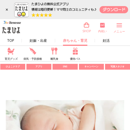
×
内祝い
SHOP
メニュー
TOP
妊娠・出産
赤ちゃん・育児
妊活
育児グッズ
病気・予防接種
離乳食
優待パス
ひよこクラブ
アプリ
SNS
キャンペーン
写真スタジオ