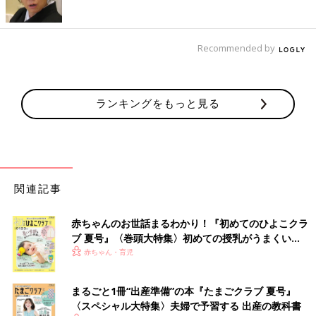
Recommended by
ランキングをもっと見る
関連記事
赤ちゃんのお世話まるわかり！『初めてのひよこクラ
ブ 夏号』〈巻頭大特集〉初めての授乳がうまくい
く！ おっぱい・ミルクの基本と夏のトラブル 解決テ
赤ちゃん・育児
ク
まるごと1冊“出産準備”の本『たまごクラブ 夏号』
〈スペシャル大特集〉夫婦で予習する 出産の教科書