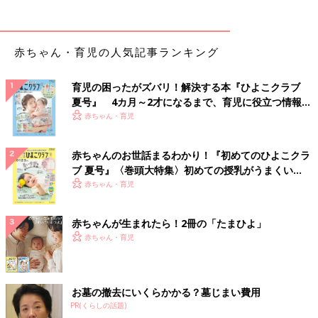
赤ちゃん・育児の人気記事ランキング
育児の困ったがズバリ！解決する本『ひよこクラブ
夏号』 4カ月～2才になるまで、育児に役立つ情報が
いっぱい！
赤ちゃん・育児
赤ちゃんのお世話まるわかり！『初めてのひよこクラ
ブ 夏号』〈巻頭大特集〉初めての授乳がうまくい
く！ おっぱい・ミルクの基本と夏のトラブル 解決テ
赤ちゃん・育児
ク
赤ちゃんが生まれたら！2冊の「たまひよ」
赤ちゃん・育児
お墓の撤去にいくらかかる？墓じまい費用
PR(くらしの話題)