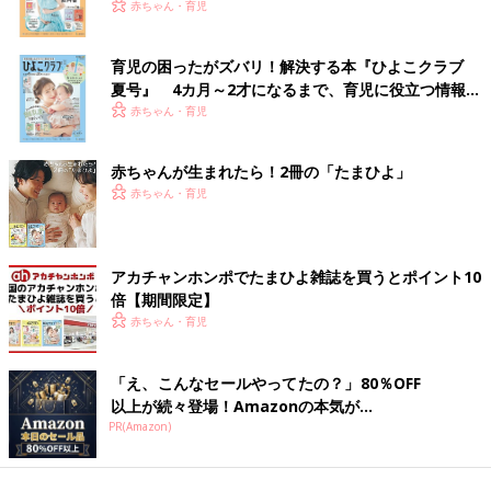
赤ちゃん・育児
育児の困ったがズバリ！解決する本『ひよこクラブ
夏号』 4カ月～2才になるまで、育児に役立つ情報が
いっぱい！
赤ちゃん・育児
赤ちゃんが生まれたら！2冊の「たまひよ」
赤ちゃん・育児
アカチャンホンポでたまひよ雑誌を買うとポイント10
倍【期間限定】
赤ちゃん・育児
「え、こんなセールやってたの？」80％OFF
以上が続々登場！Amazonの本気が...
PR(Amazon)