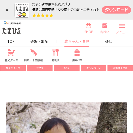
×
内祝い
SHOP
メニュー
TOP
妊娠・出産
赤ちゃん・育児
妊活
育児グッズ
病気・予防接種
離乳食
優待パス
ひよこクラブ
アプリ
SNS
キャンペーン
写真スタジオ