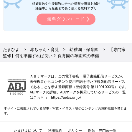
妊娠日数や生後日数に合った情報を毎日お届け
妊娠中から産後まで長く使える無料アプリ
無料ダウンロード
たまひよ
赤ちゃん・育児
幼稚園・保育園
【専門家
監修】何を準備すれば良い？ 保育園の卒園式の準備
ＡＢＪマークは、この電子書店・電子書籍配信サービスが、
著作権者からコンテンツ使用許諾を得た正規版配信サービス
であることを示す登録商標（登録番号 第11091000号）です。
ABJマークの詳細、ABJマークを掲示しているサービスの一覧
はこちら→
https://aebs.or.jp/
本サイトに掲載されている記事・写真・イラスト等のコンテンツの無断転載を禁じま
す。
たまひよについて
利用規約
ポリシー
医師・専門家一覧