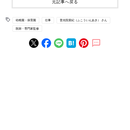
元記事へ戻る
幼稚園・保育園
仕事
普光院亜紀（ふこういんあき） さん
医師・専門家監修