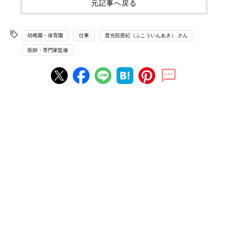
元記事へ戻る
幼稚園・保育園
仕事
普光院亜紀（ふこういんあき） さん
医師・専門家監修