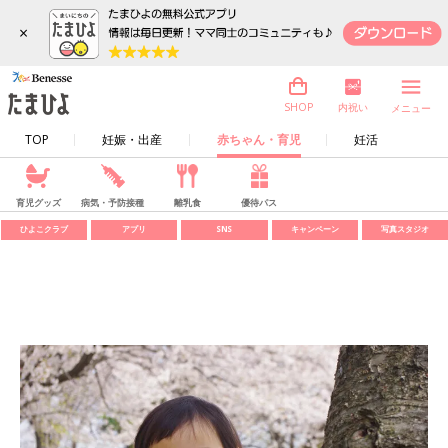
×
内祝い
SHOP
メニュー
TOP
妊娠・出産
赤ちゃん・育児
妊活
育児グッズ
病気・予防接種
離乳食
優待パス
ひよこクラブ
アプリ
SNS
キャンペーン
写真スタジオ