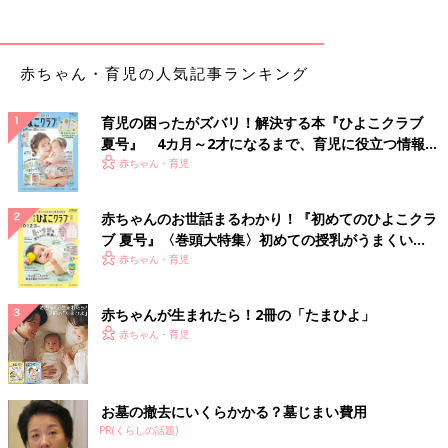
赤ちゃん・育児の人気記事ランキング
育児の困ったがズバリ！解決する本『ひよこクラブ
夏号』 4カ月～2才になるまで、育児に役立つ情報が
いっぱい！
赤ちゃん・育児
赤ちゃんのお世話まるわかり！『初めてのひよこクラ
ブ 夏号』〈巻頭大特集〉初めての授乳がうまくい
く！ おっぱい・ミルクの基本と夏のトラブル 解決テ
赤ちゃん・育児
ク
赤ちゃんが生まれたら！2冊の「たまひよ」
赤ちゃん・育児
お墓の撤去にいくらかかる？墓じまい費用
PR(くらしの話題)