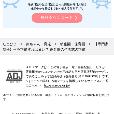
妊娠日数や生後日数に合った情報を毎日お届け
妊娠中から産後まで長く使える無料アプリ
無料ダウンロード
たまひよ
赤ちゃん・育児
幼稚園・保育園
【専門家
監修】何を準備すれば良い？ 保育園の卒園式の準備
ＡＢＪマークは、この電子書店・電子書籍配信サービスが、
著作権者からコンテンツ使用許諾を得た正規版配信サービス
であることを示す登録商標（登録番号 第11091000号）です。
ABJマークの詳細、ABJマークを掲示しているサービスの一覧
はこちら→
https://aebs.or.jp/
本サイトに掲載されている記事・写真・イラスト等のコンテンツの無断転載を禁じま
す。
たまひよについて
利用規約
ポリシー
医師・専門家一覧