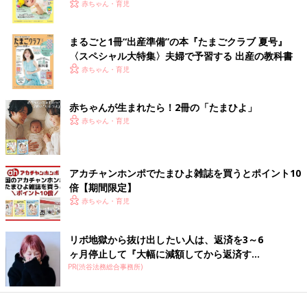
く！ おっぱい・ミルクの基本と夏のトラブル 解決テ
赤ちゃん・育児
ク
まるごと1冊“出産準備”の本『たまごクラブ 夏号』
〈スペシャル大特集〉夫婦で予習する 出産の教科書
赤ちゃん・育児
赤ちゃんが生まれたら！2冊の「たまひよ」
赤ちゃん・育児
アカチャンホンポでたまひよ雑誌を買うとポイント10
倍【期間限定】
赤ちゃん・育児
リボ地獄から抜け出したい人は、返済を3～6
ヶ月停止して『大幅に減額してから返済す...
PR(渋谷法務総合事務所)