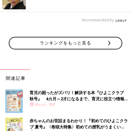
Recommended by
ランキングをもっと見る
関連記事
育児の困ったがズバリ！解決する本『ひよこクラブ
秋号』 4カ月～2才になるまで、育児に役立つ情報が
いっぱい！
赤ちゃん・育児
赤ちゃんのお世話まるわかり！『初めてのひよこクラ
ブ 夏号』〈巻頭大特集〉初めての授乳がうまくい