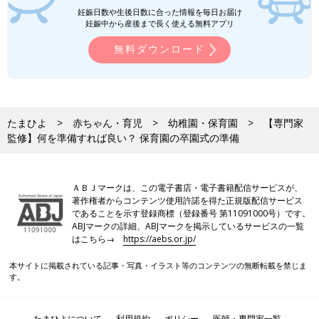
妊娠日数や生後日数に合った情報を毎日お届け
妊娠中から産後まで長く使える無料アプリ
無料ダウンロード
たまひよ
赤ちゃん・育児
幼稚園・保育園
【専門家
監修】何を準備すれば良い？ 保育園の卒園式の準備
ＡＢＪマークは、この電子書店・電子書籍配信サービスが、
著作権者からコンテンツ使用許諾を得た正規版配信サービス
であることを示す登録商標（登録番号 第11091000号）です。
ABJマークの詳細、ABJマークを掲示しているサービスの一覧
はこちら→
https://aebs.or.jp/
本サイトに掲載されている記事・写真・イラスト等のコンテンツの無断転載を禁じま
す。
たまひよについて
利用規約
ポリシー
医師・専門家一覧