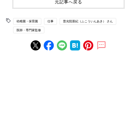
元記事へ戻る
幼稚園・保育園
仕事
普光院亜紀（ふこういんあき） さん
医師・専門家監修