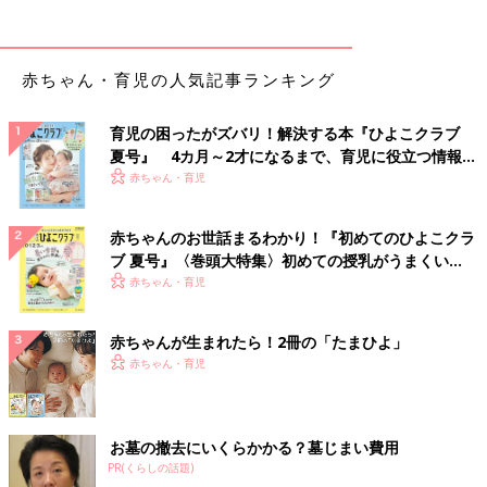
赤ちゃん・育児の人気記事ランキング
育児の困ったがズバリ！解決する本『ひよこクラブ
夏号』 4カ月～2才になるまで、育児に役立つ情報が
いっぱい！
赤ちゃん・育児
赤ちゃんのお世話まるわかり！『初めてのひよこクラ
ブ 夏号』〈巻頭大特集〉初めての授乳がうまくい
く！ おっぱい・ミルクの基本と夏のトラブル 解決テ
赤ちゃん・育児
ク
赤ちゃんが生まれたら！2冊の「たまひよ」
赤ちゃん・育児
お墓の撤去にいくらかかる？墓じまい費用
PR(くらしの話題)