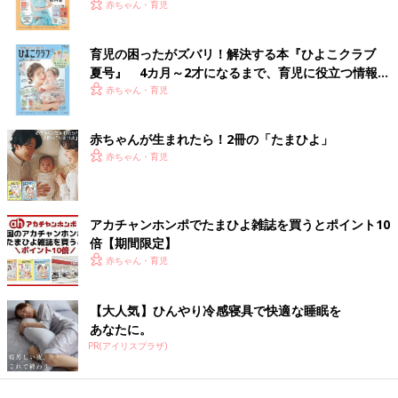
赤ちゃん・育児
育児の困ったがズバリ！解決する本『ひよこクラブ
夏号』 4カ月～2才になるまで、育児に役立つ情報が
いっぱい！
赤ちゃん・育児
赤ちゃんが生まれたら！2冊の「たまひよ」
赤ちゃん・育児
アカチャンホンポでたまひよ雑誌を買うとポイント10
倍【期間限定】
赤ちゃん・育児
【大人気】ひんやり冷感寝具で快適な睡眠を
あなたに。
PR(アイリスプラザ)