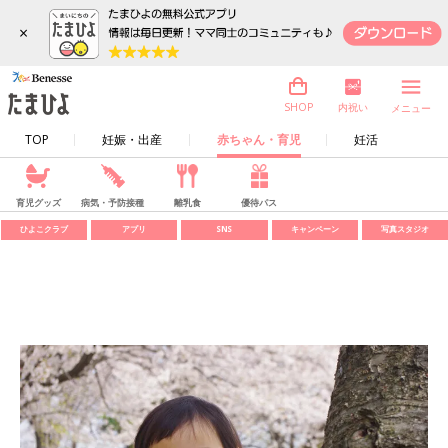
×
内祝い
SHOP
メニュー
TOP
妊娠・出産
赤ちゃん・育児
妊活
育児グッズ
病気・予防接種
離乳食
優待パス
ひよこクラブ
アプリ
SNS
キャンペーン
写真スタジオ