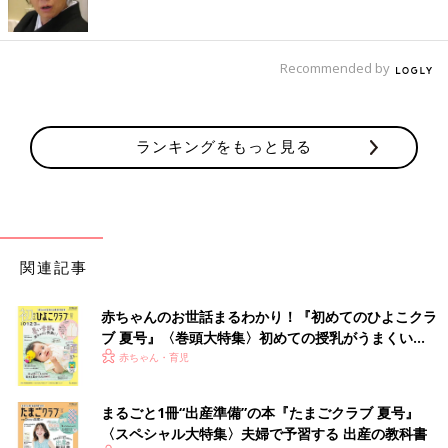
Recommended by
ランキングをもっと見る
関連記事
赤ちゃんのお世話まるわかり！『初めてのひよこクラ
ブ 夏号』〈巻頭大特集〉初めての授乳がうまくい
く！ おっぱい・ミルクの基本と夏のトラブル 解決テ
赤ちゃん・育児
ク
まるごと1冊“出産準備”の本『たまごクラブ 夏号』
〈スペシャル大特集〉夫婦で予習する 出産の教科書