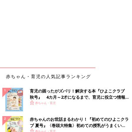
赤ちゃん・育児の人気記事ランキング
育児の困ったがズバリ！解決する本『ひよこクラブ
秋号』 4カ月～2才になるまで、育児に役立つ情報が
いっぱい！
赤ちゃん・育児
赤ちゃんのお世話まるわかり！『初めてのひよこクラ
ブ 夏号』〈巻頭大特集〉初めての授乳がうまくい
く！ おっぱい・ミルクの基本と夏のトラブル 解決テ
赤ちゃん・育児