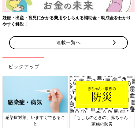
児にかかる費用やもらえる補助金・助成金をわかり
【ワクチン接種
連載一覧へ
ピックアップ
、いますぐできるこ
「もしものときの」赤ちゃん・
日本外来小児
と
家族の防災
ト