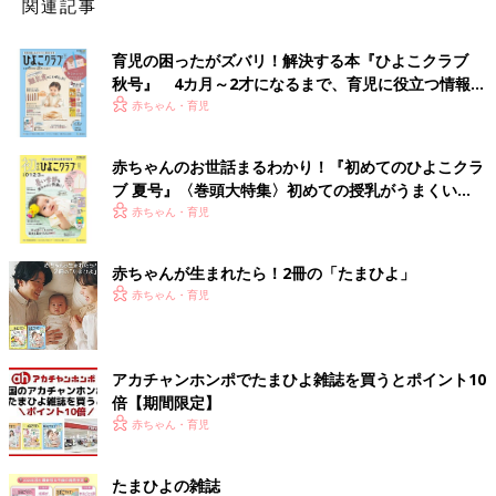
関連記事
育児の困ったがズバリ！解決する本『ひよこクラブ
秋号』 4カ月～2才になるまで、育児に役立つ情報が
いっぱい！
赤ちゃん・育児
赤ちゃんのお世話まるわかり！『初めてのひよこクラ
ブ 夏号』〈巻頭大特集〉初めての授乳がうまくい
く！ おっぱい・ミルクの基本と夏のトラブル 解決テ
赤ちゃん・育児
ク
赤ちゃんが生まれたら！2冊の「たまひよ」
赤ちゃん・育児
アカチャンホンポでたまひよ雑誌を買うとポイント10
倍【期間限定】
赤ちゃん・育児
たまひよの雑誌