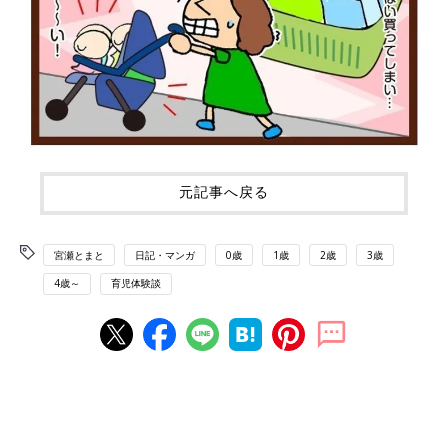
元記事へ戻る
宮瀬とまと
日記・マンガ
0歳
1歳
2歳
3歳
4歳～
育児体験談