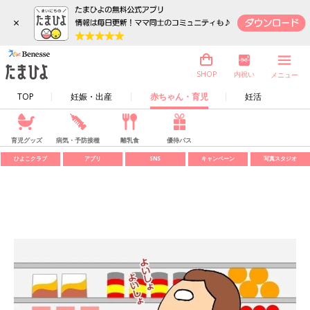
×
内祝い
SHOP
メニュー
TOP
妊娠・出産
赤ちゃん・育児
妊活
育児グッズ
病気・予防接種
離乳食
優待パス
ひよこクラブ
アプリ
SNS
キャンペーン
写真スタジオ