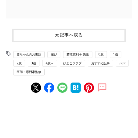
元記事へ戻る
赤ちゃんのお世話
遊び
若江恵利子 先生
0歳
1歳
2歳
3歳
4歳～
ひよこクラブ
おすすめ記事
パパ
医師・専門家監修