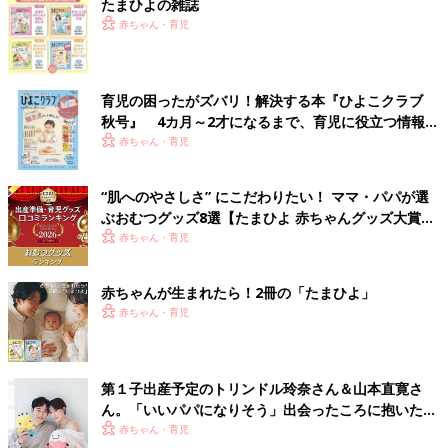
たまひよの雑誌
赤ちゃん・育児
育児の困ったがズバリ！解決する本『ひよこクラブ
秋号』 4カ月～2才になるまで、育児に役立つ情報が
いっぱい！
赤ちゃん・育児
“肌へのやさしさ” にこだわりたい！ ママ・パパが選
ぶおむつグッズ8選【たまひよ 赤ちゃんグッズ大賞
2026】
赤ちゃん・育児
赤ちゃんが生まれたら！2冊の「たまひよ」
赤ちゃん・育児
第１子出産予定のトリンドル玲奈さん＆山本直寛さ
ん。「いいパパになりそう」出会ったころに抱いた印
象がもうすぐ現実に!?（たまひよ独占インタビュー前
赤ちゃん・育児