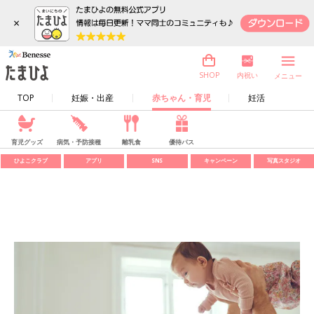
×
内祝い
SHOP
メニュー
TOP
妊娠・出産
赤ちゃん・育児
妊活
育児グッズ
病気・予防接種
離乳食
優待パス
ひよこクラブ
アプリ
SNS
キャンペーン
写真スタジオ