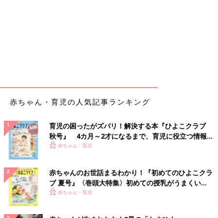
赤ちゃん・育児の人気記事ランキング
育児の困ったがズバリ！解決する本『ひよこクラブ
秋号』 4カ月～2才になるまで、育児に役立つ情報が
いっぱい！
赤ちゃん・育児
赤ちゃんのお世話まるわかり！『初めてのひよこクラ
ブ 夏号』〈巻頭大特集〉初めての授乳がうまくい
く！ おっぱい・ミルクの基本と夏のトラブル 解決テ
赤ちゃん・育児
ク