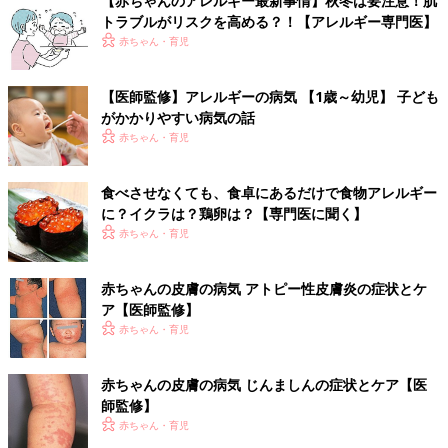
【赤ちゃんのアレルギー最新事情】秋冬は要注意！肌
トラブルがリスクを高める？！【アレルギー専門医】
赤ちゃん・育児
【医師監修】アレルギーの病気 【1歳～幼児】 子ども
がかかりやすい病気の話
赤ちゃん・育児
食べさせなくても、食卓にあるだけで食物アレルギー
に？イクラは？鶏卵は？【専門医に聞く】
赤ちゃん・育児
赤ちゃんの皮膚の病気 アトピー性皮膚炎の症状とケ
ア【医師監修】
赤ちゃん・育児
赤ちゃんの皮膚の病気 じんましんの症状とケア【医
師監修】
赤ちゃん・育児