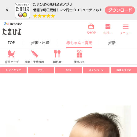
×
内祝い
SHOP
メニュー
TOP
妊娠・出産
赤ちゃん・育児
妊活
育児グッズ
病気・予防接種
離乳食
優待パス
ひよこクラブ
アプリ
SNS
キャンペーン
写真スタジオ