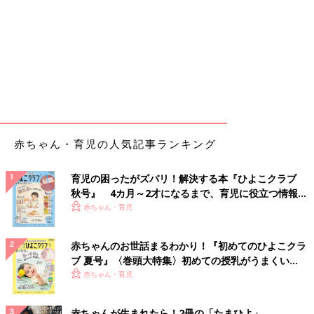
赤ちゃん・育児の人気記事ランキング
育児の困ったがズバリ！解決する本『ひよこクラブ
秋号』 4カ月～2才になるまで、育児に役立つ情報が
いっぱい！
赤ちゃん・育児
赤ちゃんのお世話まるわかり！『初めてのひよこクラ
ブ 夏号』〈巻頭大特集〉初めての授乳がうまくい
く！ おっぱい・ミルクの基本と夏のトラブル 解決テ
赤ちゃん・育児
ク
赤ちゃんが生まれたら！2冊の「たまひよ」