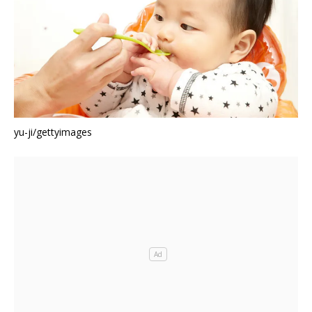
yu-ji/gettyimages