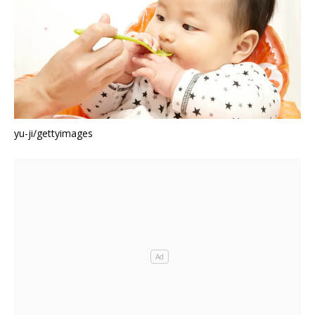
yu-ji/gettyimages