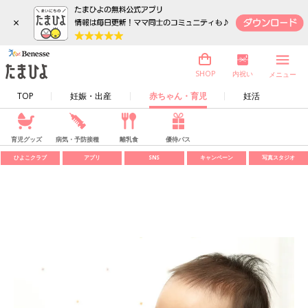
×
内祝い
SHOP
メニュー
TOP
妊娠・出産
赤ちゃん・育児
妊活
育児グッズ
病気・予防接種
離乳食
優待パス
ひよこクラブ
アプリ
SNS
キャンペーン
写真スタジオ