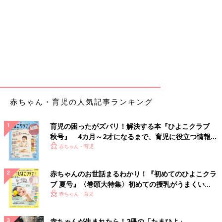
赤ちゃん・育児の人気記事ランキング
育児の困ったがズバリ！解決する本『ひよこクラブ
秋号』 4カ月～2才になるまで、育児に役立つ情報が
いっぱい！
赤ちゃん・育児
赤ちゃんのお世話まるわかり！『初めてのひよこクラ
ブ 夏号』〈巻頭大特集〉初めての授乳がうまくい
く！ おっぱい・ミルクの基本と夏のトラブル 解決テ
赤ちゃん・育児
ク
赤ちゃんが生まれたら！2冊の「たまひよ」