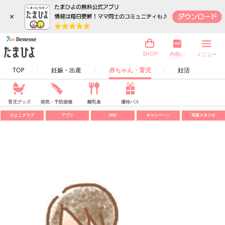
×
内祝い
SHOP
メニュー
TOP
妊娠・出産
赤ちゃん・育児
妊活
育児グッズ
病気・予防接種
離乳食
優待パス
ひよこクラブ
アプリ
SNS
キャンペーン
写真スタジオ