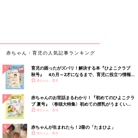
赤ちゃん・育児の人気記事ランキング
育児の困ったがズバリ！解決する本『ひよこクラブ
秋号』 4カ月～2才になるまで、育児に役立つ情報が
いっぱい！
赤ちゃん・育児
赤ちゃんのお世話まるわかり！『初めてのひよこクラ
ブ 夏号』〈巻頭大特集〉初めての授乳がうまくい
く！ おっぱい・ミルクの基本と夏のトラブル 解決テ
赤ちゃん・育児
ク
赤ちゃんが生まれたら！2冊の「たまひよ」
赤ちゃん・育児