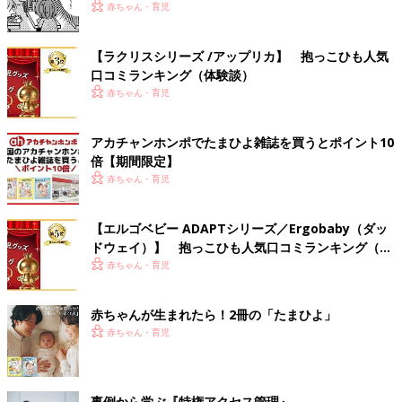
赤ちゃん・育児
【ラクリスシリーズ /アップリカ】 抱っこひも人気
口コミランキング（体験談）
赤ちゃん・育児
アカチャンホンポでたまひよ雑誌を買うとポイント10
倍【期間限定】
赤ちゃん・育児
【エルゴベビー ADAPTシリーズ／Ergobaby（ダッ
ドウェイ）】 抱っこひも人気口コミランキング（体
験談）
赤ちゃん・育児
赤ちゃんが生まれたら！2冊の「たまひよ」
赤ちゃん・育児
事例から学ぶ『特権アクセス管理』