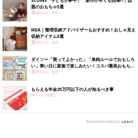
3COINS「子どもが夢中」「新作が早くも品薄!?」話
題のおもちゃ5選
赤ちゃん・育児
IKEA｜整理収納アドバイザーもおすすめ！おしゃ見え
収納アイテム5選
赤ちゃん・育児
ダイソー「買ってよかった」「単純ルールでおもしろ
い」寒い日に家族で楽しみたい！コスパ最高おもちゃ
4選
赤ちゃん・育児
もらえる年金25万円以下の人が知るべき事
PR(くらしの話題)
Recommended by