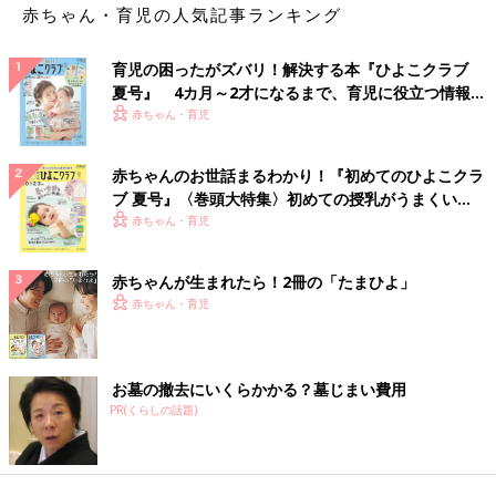
赤ちゃん・育児の人気記事ランキング
育児の困ったがズバリ！解決する本『ひよこクラブ
夏号』 4カ月～2才になるまで、育児に役立つ情報が
いっぱい！
赤ちゃん・育児
赤ちゃんのお世話まるわかり！『初めてのひよこクラ
ブ 夏号』〈巻頭大特集〉初めての授乳がうまくい
く！ おっぱい・ミルクの基本と夏のトラブル 解決テ
赤ちゃん・育児
ク
赤ちゃんが生まれたら！2冊の「たまひよ」
赤ちゃん・育児
お墓の撤去にいくらかかる？墓じまい費用
PR(くらしの話題)