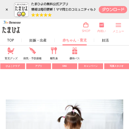
×
内祝い
SHOP
メニュー
TOP
妊娠・出産
赤ちゃん・育児
妊活
育児グッズ
病気・予防接種
離乳食
優待パス
ひよこクラブ
アプリ
SNS
キャンペーン
写真スタジオ