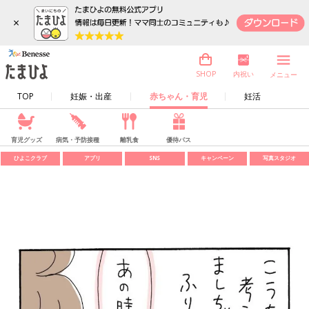
×
内祝い
SHOP
メニュー
TOP
妊娠・出産
赤ちゃん・育児
妊活
育児グッズ
病気・予防接種
離乳食
優待パス
ひよこクラブ
アプリ
SNS
キャンペーン
写真スタジオ