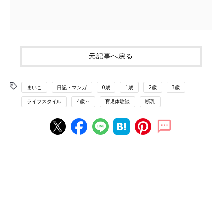
元記事へ戻る
まいこ
日記・マンガ
0歳
1歳
2歳
3歳
ライフスタイル
4歳～
育児体験談
断乳