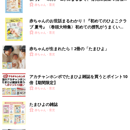
いっぱい！
赤ちゃん・育児
赤ちゃんのお世話まるわかり！『初めてのひよこクラ
ブ 夏号』〈巻頭大特集〉初めての授乳がうまくい
く！ おっぱい・ミルクの基本と夏のトラブル 解決テ
赤ちゃん・育児
ク
赤ちゃんが生まれたら！2冊の「たまひよ」
赤ちゃん・育児
アカチャンホンポでたまひよ雑誌を買うとポイント10
倍【期間限定】
赤ちゃん・育児
たまひよの雑誌
赤ちゃん・育児