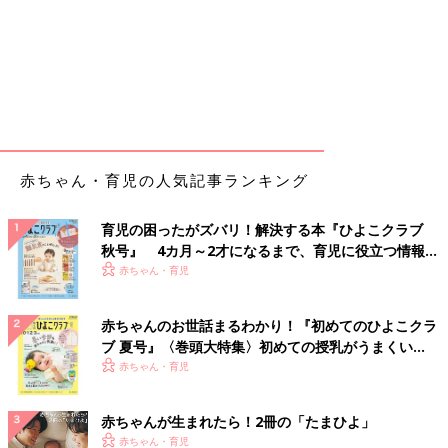
赤ちゃん・育児の人気記事ランキング
育児の困ったがズバリ！解決する本『ひよこクラブ
秋号』 4カ月～2才になるまで、育児に役立つ情報が
いっぱい！
赤ちゃん・育児
赤ちゃんのお世話まるわかり！『初めてのひよこクラ
ブ 夏号』〈巻頭大特集〉初めての授乳がうまくい
く！ おっぱい・ミルクの基本と夏のトラブル 解決テ
赤ちゃん・育児
ク
赤ちゃんが生まれたら！2冊の「たまひよ」
赤ちゃん・育児