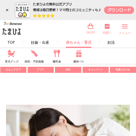
×
内祝い
SHOP
メニュー
TOP
妊娠・出産
赤ちゃん・育児
妊活
育児グッズ
病気・予防接種
離乳食
優待パス
ひよこクラブ
アプリ
SNS
キャンペーン
写真スタジオ