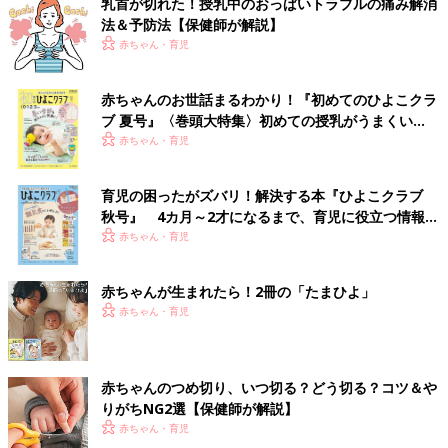
乳首が切れた！授乳中のおっぱいトラブルの痛み解消
法＆予防法【保健師が解説】
赤ちゃん・育児
赤ちゃんのお世話まるわかり！『初めてのひよこクラ
ブ 夏号』〈巻頭大特集〉初めての授乳がうまくい
く！ おっぱい・ミルクの基本と夏のトラブル 解決テ
赤ちゃん・育児
ク
育児の困ったがズバリ！解決する本『ひよこクラブ
秋号』 4カ月～2才になるまで、育児に役立つ情報が
いっぱい！
赤ちゃん・育児
赤ちゃんが生まれたら！2冊の「たまひよ」
赤ちゃん・育児
赤ちゃんのつめ切り、いつ切る？どう切る？コツ＆や
りがちNG2選【保健師が解説】
赤ちゃん・育児