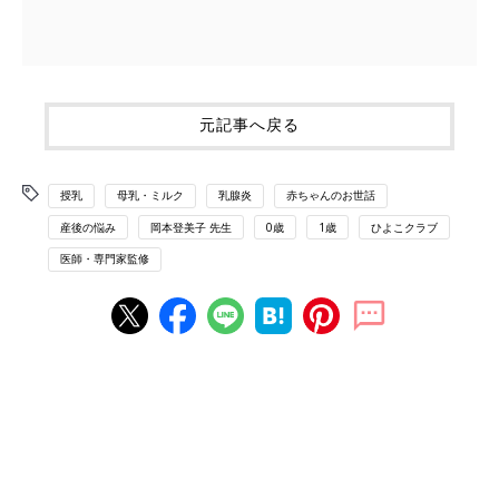
元記事へ戻る
授乳
母乳・ミルク
乳腺炎
赤ちゃんのお世話
産後の悩み
岡本登美子 先生
0歳
1歳
ひよこクラブ
医師・専門家監修