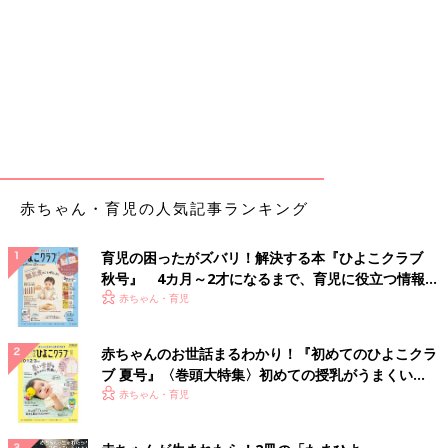
赤ちゃん・育児の人気記事ランキング
育児の困ったがズバリ！解決する本『ひよこクラブ
秋号』 4カ月～2才になるまで、育児に役立つ情報が
いっぱい！
赤ちゃん・育児
赤ちゃんのお世話まるわかり！『初めてのひよこクラ
ブ 夏号』〈巻頭大特集〉初めての授乳がうまくい
く！ おっぱい・ミルクの基本と夏のトラブル 解決テ
赤ちゃん・育児
ク