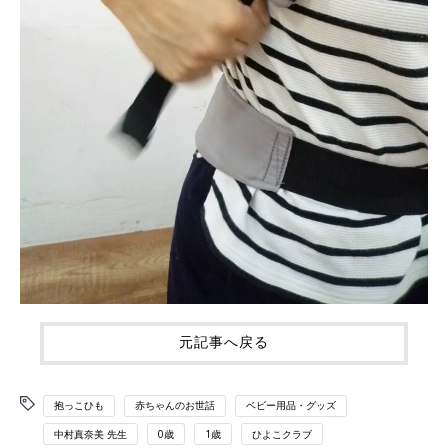
元記事へ戻る
抱っこひも
赤ちゃんのお世話
ベビー用品・グッズ
中村真奈美 先生
0歳
1歳
ひよこクラブ