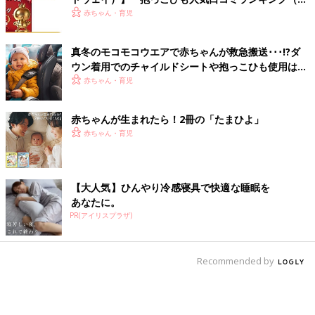
験談）
赤ちゃん・育児
真冬のモコモコウエアで赤ちゃんが救急搬送･･･!?ダ
ウン着用でのチャイルドシートや抱っこひも使用は危
険【小児科医】
赤ちゃん・育児
赤ちゃんが生まれたら！2冊の「たまひよ」
赤ちゃん・育児
【大人気】ひんやり冷感寝具で快適な睡眠を
あなたに。
PR(アイリスプラザ)
Recommended by