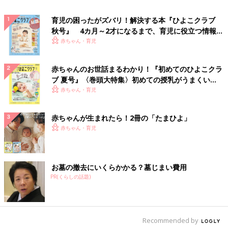
育児の困ったがズバリ！解決する本『ひよこクラブ
秋号』 4カ月～2才になるまで、育児に役立つ情報が
いっぱい！
赤ちゃん・育児
赤ちゃんのお世話まるわかり！『初めてのひよこクラ
ブ 夏号』〈巻頭大特集〉初めての授乳がうまくい
く！ おっぱい・ミルクの基本と夏のトラブル 解決テ
赤ちゃん・育児
ク
赤ちゃんが生まれたら！2冊の「たまひよ」
赤ちゃん・育児
お墓の撤去にいくらかかる？墓じまい費用
PR(くらしの話題)
Recommended by