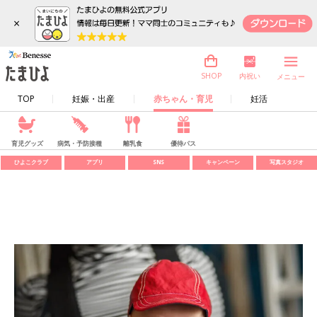
×
内祝い
SHOP
メニュー
TOP
妊娠・出産
赤ちゃん・育児
妊活
育児グッズ
病気・予防接種
離乳食
優待パス
ひよこクラブ
アプリ
SNS
キャンペーン
写真スタジオ