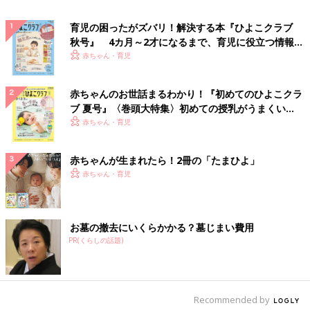
育児の困ったがズバリ！解決する本『ひよこクラブ
秋号』 4カ月～2才になるまで、育児に役立つ情報が
いっぱい！
赤ちゃん・育児
赤ちゃんのお世話まるわかり！『初めてのひよこクラ
ブ 夏号』〈巻頭大特集〉初めての授乳がうまくい
く！ おっぱい・ミルクの基本と夏のトラブル 解決テ
赤ちゃん・育児
ク
赤ちゃんが生まれたら！2冊の「たまひよ」
赤ちゃん・育児
お墓の撤去にいくらかかる？墓じまい費用
PR(くらしの話題)
Recommended by