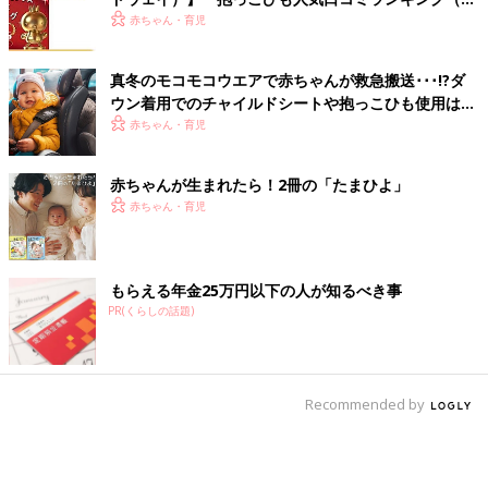
験談）
赤ちゃん・育児
真冬のモコモコウエアで赤ちゃんが救急搬送･･･!?ダ
ウン着用でのチャイルドシートや抱っこひも使用は危
険【小児科医】
赤ちゃん・育児
赤ちゃんが生まれたら！2冊の「たまひよ」
赤ちゃん・育児
もらえる年金25万円以下の人が知るべき事
PR(くらしの話題)
Recommended by