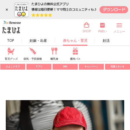
×
内祝い
SHOP
メニュー
TOP
妊娠・出産
赤ちゃん・育児
妊活
育児グッズ
病気・予防接種
離乳食
優待パス
ひよこクラブ
アプリ
SNS
キャンペーン
写真スタジオ