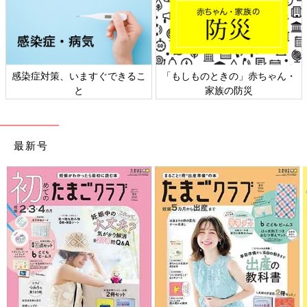
・
日本外来小児科学会リーフレッ
六星占術 細木かおりさんの人生
ト検討会
相談
最新号