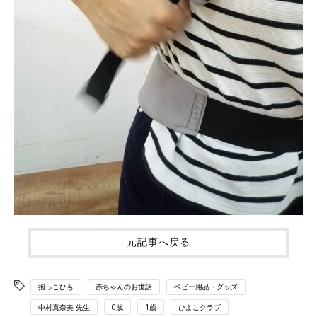
元記事へ戻る
抱っこひも
赤ちゃんのお世話
ベビー用品・グッズ
中村真奈美 先生
0歳
1歳
ひよこクラブ