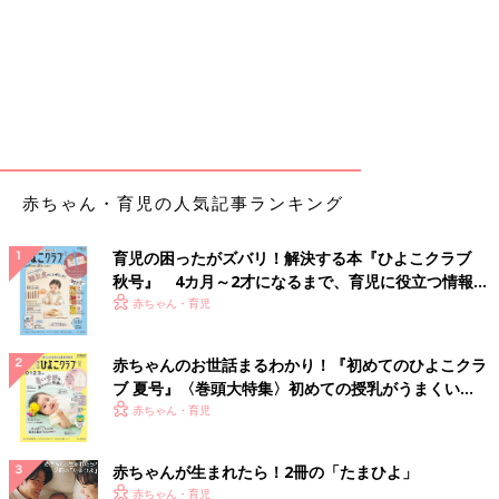
赤ちゃん・育児の人気記事ランキング
育児の困ったがズバリ！解決する本『ひよこクラブ
秋号』 4カ月～2才になるまで、育児に役立つ情報が
いっぱい！
赤ちゃん・育児
赤ちゃんのお世話まるわかり！『初めてのひよこクラ
ブ 夏号』〈巻頭大特集〉初めての授乳がうまくい
く！ おっぱい・ミルクの基本と夏のトラブル 解決テ
赤ちゃん・育児
ク
赤ちゃんが生まれたら！2冊の「たまひよ」
赤ちゃん・育児