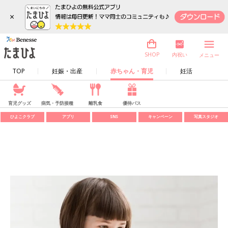
×
内祝い
SHOP
メニュー
TOP
妊娠・出産
赤ちゃん・育児
妊活
育児グッズ
病気・予防接種
離乳食
優待パス
ひよこクラブ
アプリ
SNS
キャンペーン
写真スタジオ