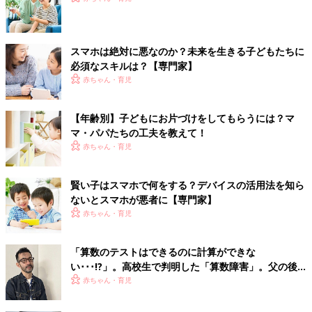
スマホは絶対に悪なのか？未来を生きる子どもたちに
必須なスキルは？【専門家】
赤ちゃん・育児
【年齢別】子どもにお片づけをしてもらうには？マ
マ・パパたちの工夫を教えて！
赤ちゃん・育児
賢い子はスマホで何をする？デバイスの活用法を知ら
ないとスマホが悪者に【専門家】
赤ちゃん・育児
「算数のテストはできるのに計算ができな
い･･･!?」。高校生で判明した「算数障害」。父の後
悔とは？
赤ちゃん・育児