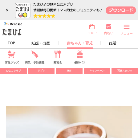
×
内祝い
SHOP
メニュー
TOP
妊娠・出産
赤ちゃん・育児
妊活
育児グッズ
病気・予防接種
離乳食
優待パス
ひよこクラブ
アプリ
SNS
キャンペーン
写真スタジオ