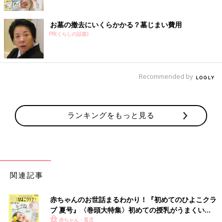
お墓の撤去にいくらかかる？墓じまい費用
PR(くらしの話題)
Recommended by
ランキングをもっと見る
関連記事
赤ちゃんのお世話まるわかり！『初めてのひよこクラ
ブ 夏号』〈巻頭大特集〉初めての授乳がうまくい
く！ おっぱい・ミルクの基本と夏のトラブル 解決テ
赤ちゃん・育児