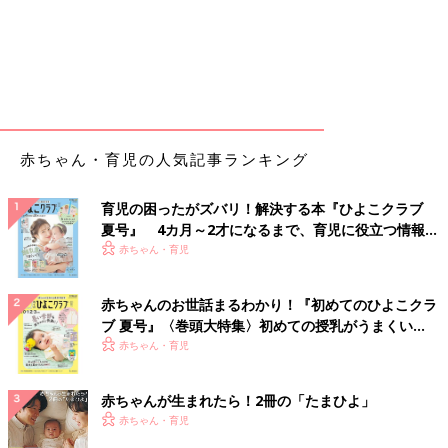
赤ちゃん・育児の人気記事ランキング
育児の困ったがズバリ！解決する本『ひよこクラブ
夏号』 4カ月～2才になるまで、育児に役立つ情報が
いっぱい！
赤ちゃん・育児
赤ちゃんのお世話まるわかり！『初めてのひよこクラ
ブ 夏号』〈巻頭大特集〉初めての授乳がうまくい
く！ おっぱい・ミルクの基本と夏のトラブル 解決テ
赤ちゃん・育児
ク
赤ちゃんが生まれたら！2冊の「たまひよ」
赤ちゃん・育児