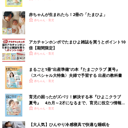
ク
赤ちゃんが生まれたら！2冊の「たまひよ」
赤ちゃん・育児
アカチャンホンポでたまひよ雑誌を買うとポイント10
倍【期間限定】
赤ちゃん・育児
まるごと1冊“出産準備”の本『たまごクラブ 夏号』
〈スペシャル大特集〉夫婦で予習する 出産の教科書
赤ちゃん・育児
育児の困ったがズバリ！解決する本『ひよこクラブ
夏号』 4カ月～2才になるまで、育児に役立つ情報が
いっぱい！
赤ちゃん・育児
【大人気】ひんやり冷感寝具で快適な睡眠を