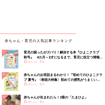
赤ちゃん・育児の人気記事ランキング
育児の困ったがズバリ！解決する本『ひよこクラブ
秋号』 4カ月～2才になるまで、育児に役立つ情報が
いっぱい！
赤ちゃん・育児
赤ちゃんのお世話まるわかり！『初めてのひよこクラ
ブ 夏号』〈巻頭大特集〉初めての授乳がうまくい
く！ おっぱい・ミルクの基本と夏のトラブル 解決テ
赤ちゃん・育児
ク
赤ちゃんが生まれたら！2冊の「たまひよ」
赤ちゃん・育児