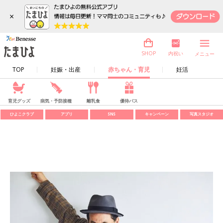
×
内祝い
SHOP
メニュー
TOP
妊娠・出産
赤ちゃん・育児
妊活
育児グッズ
病気・予防接種
離乳食
優待パス
ひよこクラブ
アプリ
SNS
キャンペーン
写真スタジオ