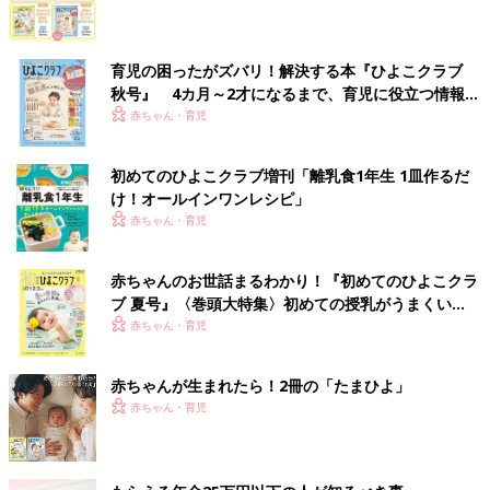
育児の困ったがズバリ！解決する本『ひよこクラブ
秋号』 4カ月～2才になるまで、育児に役立つ情報が
いっぱい！
赤ちゃん・育児
初めてのひよこクラブ増刊「離乳食1年生 1皿作るだ
け！オールインワン​レシピ」
赤ちゃん・育児
赤ちゃんのお世話まるわかり！『初めてのひよこクラ
ブ 夏号』〈巻頭大特集〉初めての授乳がうまくい
く！ おっぱい・ミルクの基本と夏のトラブル 解決テ
赤ちゃん・育児
ク
赤ちゃんが生まれたら！2冊の「たまひよ」
赤ちゃん・育児