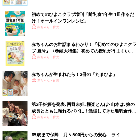
初めてのひよこクラブ増刊「離乳食1年生 1皿作るだ
け！オールインワン​レシピ」
赤ちゃん・育児
赤ちゃんのお世話まるわかり！『初めてのひよこクラ
ブ 夏号』〈巻頭大特集〉初めての授乳がうまくい
く！ おっぱい・ミルクの基本と夏のトラブル 解決テ
赤ちゃん・育児
ク
赤ちゃんが生まれたら！2冊の「たまひよ」
赤ちゃん・育児
第2子妊娠を発表､西野未姫｡極楽とんぼ･山本は､娘の
成長とともに頼れるパパに！勉強してきた離乳食作り
は､娘の食べむらに悪戦苦闘･･･
赤ちゃん・育児
85歳まで保障 月々500円からの安心 ライ