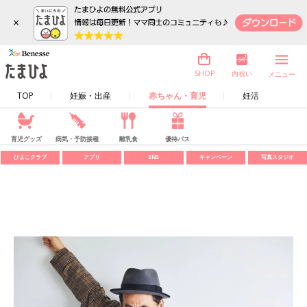
×
内祝い
SHOP
メニュー
TOP
妊娠・出産
赤ちゃん・育児
妊活
育児グッズ
病気・予防接種
離乳食
優待パス
ひよこクラブ
アプリ
SNS
キャンペーン
写真スタジオ