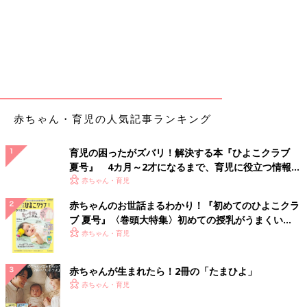
赤ちゃん・育児の人気記事ランキング
育児の困ったがズバリ！解決する本『ひよこクラブ
夏号』 4カ月～2才になるまで、育児に役立つ情報が
いっぱい！
赤ちゃん・育児
赤ちゃんのお世話まるわかり！『初めてのひよこクラ
ブ 夏号』〈巻頭大特集〉初めての授乳がうまくい
く！ おっぱい・ミルクの基本と夏のトラブル 解決テ
赤ちゃん・育児
ク
赤ちゃんが生まれたら！2冊の「たまひよ」
赤ちゃん・育児