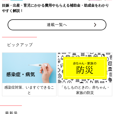
補助金・助成金をわかり
【ワクチン接種できるものも】妊婦の感染
連載一覧へ
ピックアップ
もしものときの」赤ちゃん・
日本外来小児科学会リーフレッ
六星
家族の防災
ト検討会
最新号