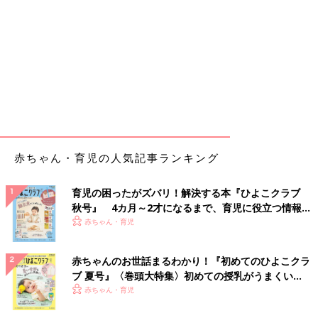
赤ちゃん・育児の人気記事ランキング
育児の困ったがズバリ！解決する本『ひよこクラブ
秋号』 4カ月～2才になるまで、育児に役立つ情報が
いっぱい！
赤ちゃん・育児
赤ちゃんのお世話まるわかり！『初めてのひよこクラ
ブ 夏号』〈巻頭大特集〉初めての授乳がうまくい
く！ おっぱい・ミルクの基本と夏のトラブル 解決テ
赤ちゃん・育児
ク