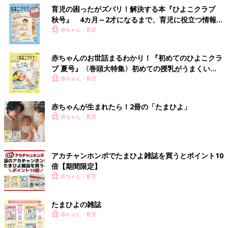
育児の困ったがズバリ！解決する本『ひよこクラブ
秋号』 4カ月～2才になるまで、育児に役立つ情報が
いっぱい！
赤ちゃん・育児
赤ちゃんのお世話まるわかり！『初めてのひよこクラ
ブ 夏号』〈巻頭大特集〉初めての授乳がうまくい
く！ おっぱい・ミルクの基本と夏のトラブル 解決テ
赤ちゃん・育児
ク
赤ちゃんが生まれたら！2冊の「たまひよ」
赤ちゃん・育児
アカチャンホンポでたまひよ雑誌を買うとポイント10
倍【期間限定】
赤ちゃん・育児
たまひよの雑誌
赤ちゃん・育児