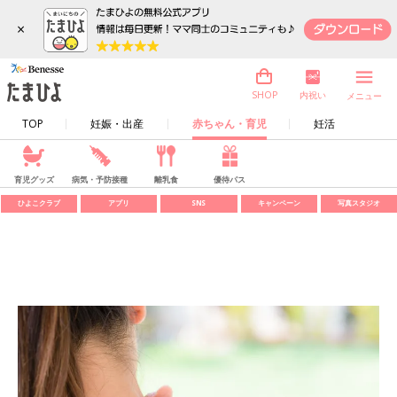
×
内祝い
SHOP
メニュー
TOP
妊娠・出産
赤ちゃん・育児
妊活
育児グッズ
病気・予防接種
離乳食
優待パス
ひよこクラブ
アプリ
SNS
キャンペーン
写真スタジオ