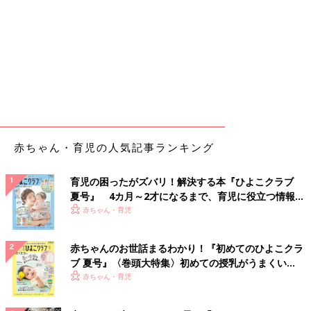
赤ちゃん・育児の人気記事ランキング
育児の困ったがズバリ！解決する本『ひよこクラブ
夏号』 4カ月～2才になるまで、育児に役立つ情報が
いっぱい！
赤ちゃん・育児
赤ちゃんのお世話まるわかり！『初めてのひよこクラ
ブ 夏号』〈巻頭大特集〉初めての授乳がうまくい
く！ おっぱい・ミルクの基本と夏のトラブル 解決テ
赤ちゃん・育児
ク