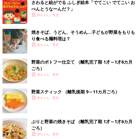
さわると絵がでる ふしぎ絵本「でてこい でてこい お
べんとうなーんだ？」
赤ちゃん・育児
焼きそば、うどん、そうめん…子どもが野菜をもりも
り食べる麺料理は？
赤ちゃん・育児
野菜のポトフー仕立て （離乳完了期 1才～1才6カ月
ごろ）
赤ちゃん・育児
野菜スティック （離乳後期 9～11カ月ごろ）
赤ちゃん・育児
ぶりと野菜の焼きそば （離乳完了期 1才～1才6カ月
ごろ）
赤ちゃん・育児