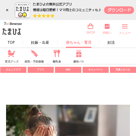
×
内祝い
SHOP
メニュー
TOP
妊娠・出産
赤ちゃん・育児
妊活
育児グッズ
病気・予防接種
離乳食
優待パス
ひよこクラブ
アプリ
SNS
キャンペーン
写真スタジオ