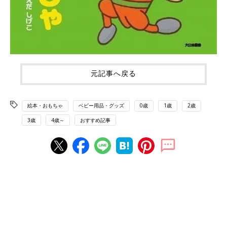
元記事へ戻る
絵本・おもちゃ
ベビー用品・グッズ
0歳
1歳
2歳
3歳
4歳～
おすすめ記事