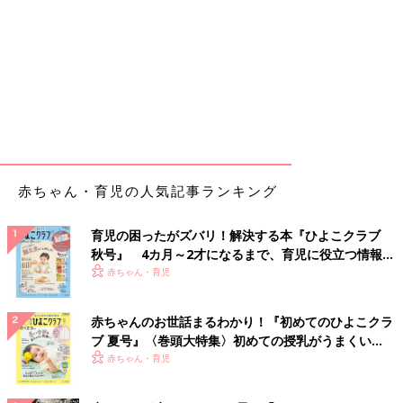
赤ちゃん・育児の人気記事ランキング
育児の困ったがズバリ！解決する本『ひよこクラブ
秋号』 4カ月～2才になるまで、育児に役立つ情報が
いっぱい！
赤ちゃん・育児
赤ちゃんのお世話まるわかり！『初めてのひよこクラ
ブ 夏号』〈巻頭大特集〉初めての授乳がうまくい
く！ おっぱい・ミルクの基本と夏のトラブル 解決テ
赤ちゃん・育児
ク