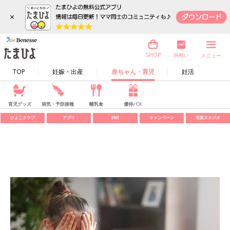
×
内祝い
SHOP
メニュー
TOP
妊娠・出産
赤ちゃん・育児
妊活
育児グッズ
病気・予防接種
離乳食
優待パス
ひよこクラブ
アプリ
SNS
キャンペーン
写真スタジオ