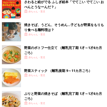
さわると絵がでる ふしぎ絵本「でてこい でてこい お
べんとうなーんだ？」
赤ちゃん・育児
焼きそば、うどん、そうめん…子どもが野菜をもりも
り食べる麺料理は？
赤ちゃん・育児
野菜のポトフー仕立て （離乳完了期 1才～1才6カ月
ごろ）
赤ちゃん・育児
野菜スティック （離乳後期 9～11カ月ごろ）
赤ちゃん・育児
ぶりと野菜の焼きそば （離乳完了期 1才～1才6カ月
ごろ）
赤ちゃん・育児