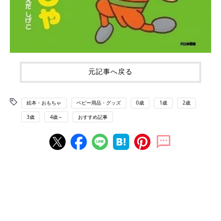
元記事へ戻る
絵本・おもちゃ
ベビー用品・グッズ
0歳
1歳
2歳
3歳
4歳～
おすすめ記事