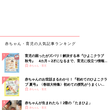
赤ちゃん・育児の人気記事ランキング
育児の困ったがズバリ！解決する本『ひよこクラブ
秋号』 4カ月～2才になるまで、育児に役立つ情報が
いっぱい！
赤ちゃん・育児
赤ちゃんのお世話まるわかり！『初めてのひよこクラ
ブ 夏号』〈巻頭大特集〉初めての授乳がうまくい
く！ おっぱい・ミルクの基本と夏のトラブル 解決テ
赤ちゃん・育児
ク
赤ちゃんが生まれたら！2冊の「たまひよ」
赤ちゃん・育児