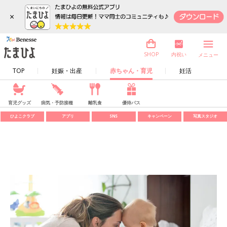
×
内祝い
SHOP
メニュー
TOP
妊娠・出産
赤ちゃん・育児
妊活
育児グッズ
病気・予防接種
離乳食
優待パス
ひよこクラブ
アプリ
SNS
キャンペーン
写真スタジオ