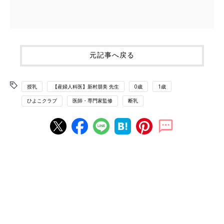
元記事へ戻る
授乳
【産婦人科医】新村朋美 先生
0歳
1歳
ひよこクラブ
医師・専門家監修
断乳