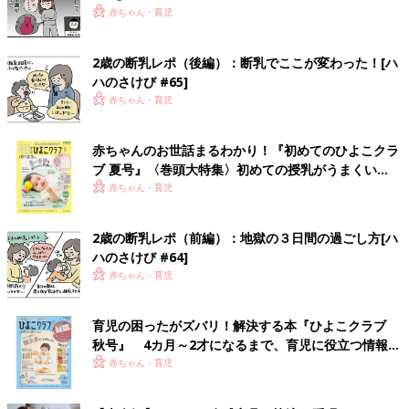
赤ちゃん・育児
2歳の断乳レポ（後編）：断乳でここが変わった！[ハ
ハのさけび #65]
赤ちゃん・育児
赤ちゃんのお世話まるわかり！『初めてのひよこクラ
ブ 夏号』〈巻頭大特集〉初めての授乳がうまくい
く！ おっぱい・ミルクの基本と夏のトラブル 解決テ
赤ちゃん・育児
ク
2歳の断乳レポ（前編）：地獄の３日間の過ごし方[ハ
ハのさけび #64]
赤ちゃん・育児
育児の困ったがズバリ！解決する本『ひよこクラブ
秋号』 4カ月～2才になるまで、育児に役立つ情報が
いっぱい！
赤ちゃん・育児