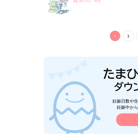
赤ちゃん・育児
<
3
妊娠日数や
妊娠中か