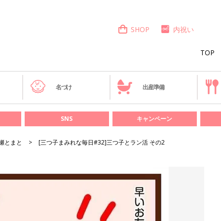
SHOP
内祝い
TOP
き
名づけ
出産準備
SNS
キャンペーン
瀬とまと
[三つ子まみれな毎日#32]三つ子とラン活 その2