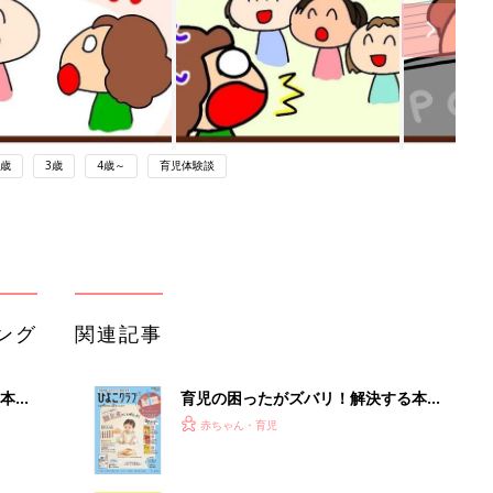
2歳
3歳
4歳～
育児体験談
ング
関連記事
本
育児の困ったがズバリ！解決する本
2才
『ひよこクラブ 秋号』 4カ月～2才
赤ちゃん・育児
いっ
になるまで、育児に役立つ情報がいっ
ぱい！