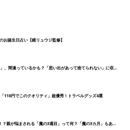
日のお誕生日占い【鏡リュウジ監修】
ル」、間違っているかも？「思い出があって捨てられない」に収納
「110円でこのクオリティ」超優秀！トラベルグッズ4選
！？親が悩まされる「魔の3週目」って何？「魔の3カ月」もある