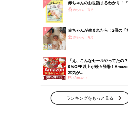
赤ちゃんのお世話まるわかり！『
てのひよこクラブ 夏号』〈巻頭
赤ちゃん・育児
集〉初めての授乳がうまくいく！
っぱい・ミルクの基本と夏のトラ
解決テク
赤ちゃんが生まれたら！2冊の「
ひよ」
赤ちゃん・育児
「え、こんなセールやってたの？
0％OFF以上が続々登場！Amazo
本気が...
PR（Amazon）
ランキングをもっと見る