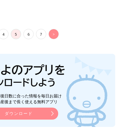
4
5
6
7
>
生後日数に合った情報を毎日お届け
ら産後まで長く使える無料アプリ
ダウンロード