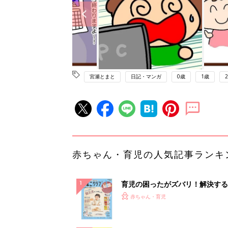
宮瀬とまと
日記・マンガ
0歳
1歳
赤ちゃん・育児の人気記事ランキ
育児の困ったがズバリ！解決する
『ひよこクラブ 秋号』 4カ月～
赤ちゃん・育児
になるまで、育児に役立つ情報が
ぱい！