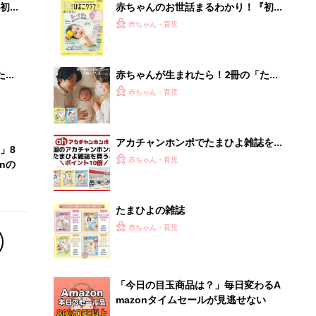
初め
赤ちゃんのお世話まるわかり！『初め
大特
てのひよこクラブ 夏号』〈巻頭大特
赤ちゃん・育児
 お
集〉初めての授乳がうまくいく！ お
ブル
っぱい・ミルクの基本と夏のトラブル
解決テク
たま
赤ちゃんが生まれたら！2冊の「たま
ひよ」
赤ちゃん・育児
アカチャンホンポでたまひよ雑誌を買
」8
うとポイント10倍【期間限定】
赤ちゃん・育児
nの
たまひよの雑誌
赤ちゃん・育児
「今日の目玉商品は？」毎日変わるA
mazonタイムセールが見逃せない