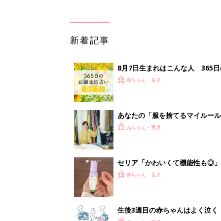
新着記事
8月7日生まれはこんな人 365
赤ちゃん・育児
あなたの「服を捨てるマイルー
スタイリストが喝！
赤ちゃん・育児
セリア「かわいくて機能性も◎」
赤ちゃん・育児
生後3週目の赤ちゃんはよく泣く
って本当？【専門家】