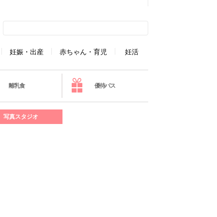
妊娠・出産
赤ちゃん・育児
妊活
離乳食
優待パス
写真スタジオ