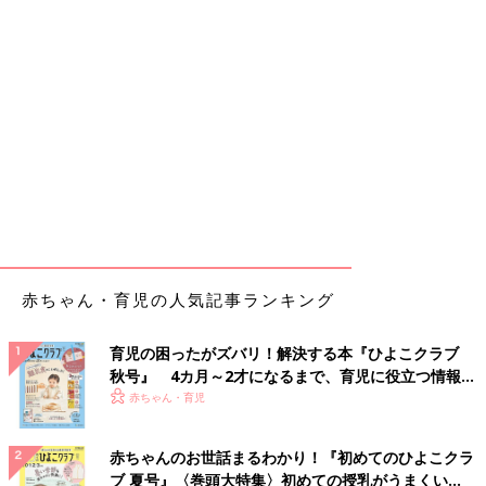
赤ちゃん・育児の人気記事ランキング
育児の困ったがズバリ！解決する本『ひよこクラブ
秋号』 4カ月～2才になるまで、育児に役立つ情報が
いっぱい！
赤ちゃん・育児
赤ちゃんのお世話まるわかり！『初めてのひよこクラ
ブ 夏号』〈巻頭大特集〉初めての授乳がうまくい