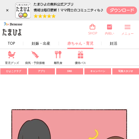
×
内祝い
SHOP
メニュー
TOP
妊娠・出産
赤ちゃん・育児
妊活
育児グッズ
病気・予防接種
離乳食
優待パス
ひよこクラブ
アプリ
SNS
キャンペーン
写真スタジオ