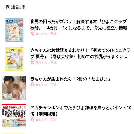
関連記事
育児の困ったがズバリ！解決する本『ひよこクラブ
秋号』 4カ月～2才になるまで、育児に役立つ情報が
いっぱい！
赤ちゃん・育児
赤ちゃんのお世話まるわかり！『初めてのひよこクラ
ブ 夏号』〈巻頭大特集〉初めての授乳がうまくい
く！ おっぱい・ミルクの基本と夏のトラブル 解決テ
赤ちゃん・育児
ク
赤ちゃんが生まれたら！2冊の「たまひよ」
赤ちゃん・育児
アカチャンホンポでたまひよ雑誌を買うとポイント10
倍【期間限定】
赤ちゃん・育児