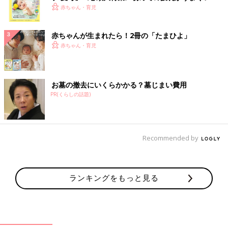
く！ おっぱい・ミルクの基本と夏のトラブル 解決テ
赤ちゃん・育児
ク
赤ちゃんが生まれたら！2冊の「たまひよ」
赤ちゃん・育児
お墓の撤去にいくらかかる？墓じまい費用
PR(くらしの話題)
Recommended by
ランキングをもっと見る