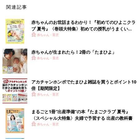
関連記事
赤ちゃんのお世話まるわかり！『初めてのひよこクラ
ブ 夏号』〈巻頭大特集〉初めての授乳がうまくい
く！ おっぱい・ミルクの基本と夏のトラブル 解決テ
赤ちゃん・育児
ク
赤ちゃんが生まれたら！2冊の「たまひよ」
赤ちゃん・育児
アカチャンホンポでたまひよ雑誌を買うとポイント10
倍【期間限定】
赤ちゃん・育児
まるごと1冊“出産準備”の本『たまごクラブ 夏号』
〈スペシャル大特集〉夫婦で予習する 出産の教科書
赤ちゃん・育児