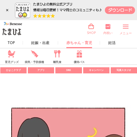
×
内祝い
SHOP
メニュー
TOP
妊娠・出産
赤ちゃん・育児
妊活
育児グッズ
病気・予防接種
離乳食
優待パス
ひよこクラブ
アプリ
SNS
キャンペーン
写真スタジオ