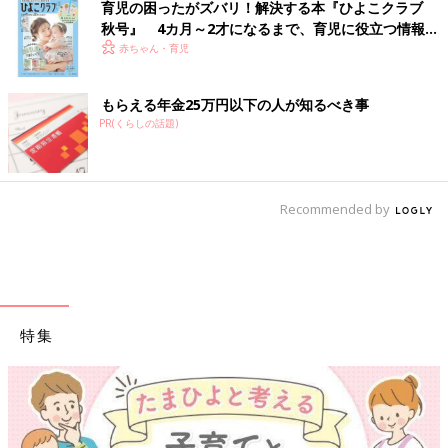
育児の困ったがズバリ！解決する本『ひよこクラブ
秋号』 4カ月～2才になるまで、育児に役立つ情報が
いっぱい！
赤ちゃん・育児
もらえる年金25万円以下の人が知るべき事
PR(くらしの話題)
Recommended by
特集
【ワクチン接種できるものも】妊婦の感染症対策、知っておい