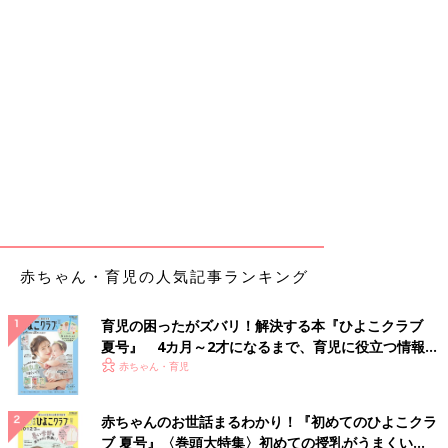
赤ちゃん・育児の人気記事ランキング
育児の困ったがズバリ！解決する本『ひよこクラブ
夏号』 4カ月～2才になるまで、育児に役立つ情報が
いっぱい！
赤ちゃん・育児
赤ちゃんのお世話まるわかり！『初めてのひよこクラ
ブ 夏号』〈巻頭大特集〉初めての授乳がうまくい