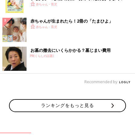
く！ おっぱい・ミルクの基本と夏のトラブル 解決テ
赤ちゃん・育児
ク
赤ちゃんが生まれたら！2冊の「たまひよ」
赤ちゃん・育児
お墓の撤去にいくらかかる？墓じまい費用
PR(くらしの話題)
Recommended by
ランキングをもっと見る