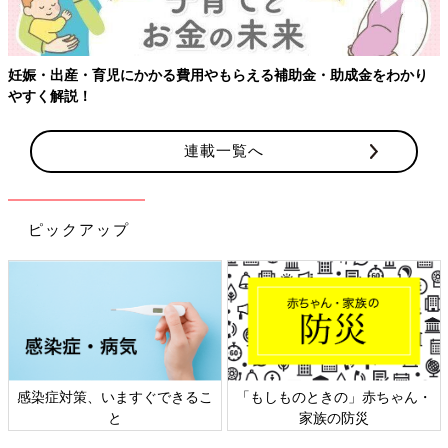
かり
連載一覧へ
ピックアップ
ゃん・
日本外来小児科学会リーフレッ
六星占術 細木かおりさん
ト検討会
相談