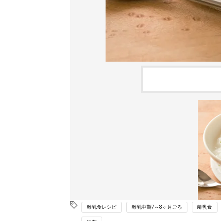
離乳食レシピ
離乳中期7～8ヶ月ごろ
離乳食