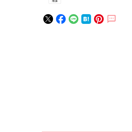
海藻
赤ちゃん・育児の人気記事ランキ
育児の困ったがズバリ！解決する
『ひよこクラブ 夏号』 4カ月～
赤ちゃん・育児
になるまで、育児に役立つ情報が
ぱい！
赤ちゃんのお世話まるわかり！『
てのひよこクラブ 夏号』〈巻頭
赤ちゃん・育児
集〉初めての授乳がうまくいく！
っぱい・ミルクの基本と夏のトラ
解決テク
赤ちゃんが生まれたら！2冊の「
ひよ」
赤ちゃん・育児