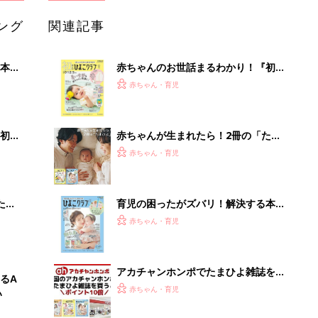
ぱい！
アカチャンホンポでたまひよ雑誌を買
るA
うとポイント10倍【期間限定】
赤ちゃん・育児
い
色あせない名作も、最新作も！ママと
漫画のつきあい方
赤ちゃん・育児
「え、こんなセールやってたの？」8
0％OFF以上が続々登場！Amazonの
本気が...
PR（Amazon）
Recommended by