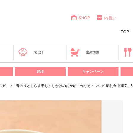
SHOP
内祝い
TOP
き
名づけ
出産準備
SNS
キャンペーン
シピ
青のりとしらす干しふりかけのおかゆ 作り方・レシピ 離乳食中期 7～