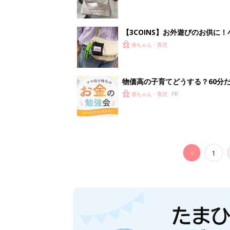
妊娠日数や
妊娠中か