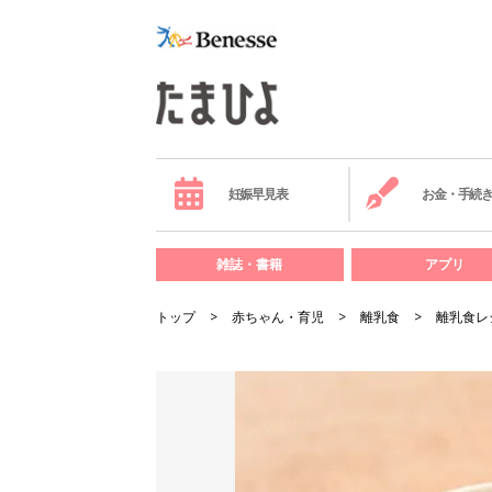
妊娠早見表
お金・手続
雑誌・書籍
アプリ
トップ
赤ちゃん・育児
離乳食
離乳食レ