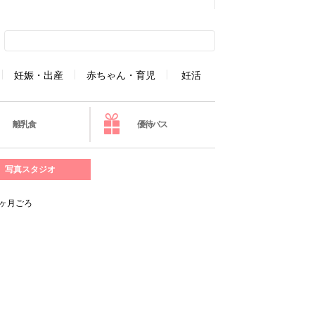
妊娠・出産
赤ちゃん・育児
妊活
離乳食
優待パス
写真スタジオ
8ヶ月ごろ