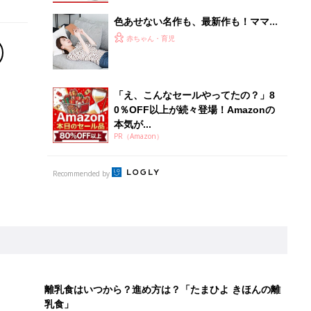
離乳食はいつから？進め方は？「たまひよ きほんの離
乳食」
授乳の悩みや初めての離乳食作りに役立つ
子育てとお金
につ
妊娠・出産・育児にかかる費用やもらえる補助
金・助成金を解説
ポーツドリンクより麦茶が要注意!? 暑い季節に衛生的に持ち歩