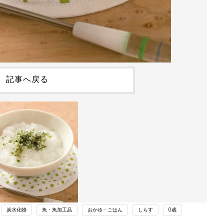
記事へ戻る
炭水化物
魚・魚加工品
おかゆ・ごはん
しらす
0歳