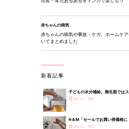
く3つのコツとは？【専門家監修
赤ちゃん・育児
H＆М「セールでお買い得価格に
赤ちゃん・育児
【3COINS】お外遊びのお供
ート」
赤ちゃん・育児
物価高の子育てどうする？60分
赤ちゃん・育児
<
1