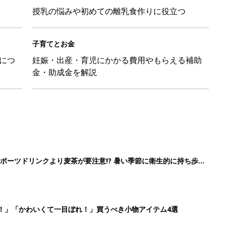
】
！」「かわいくて一目ぼれ！」買うべき小物アイテム4選
に！小さくたためてバッグに吊り下げられる「コンパクトレジャーシ
だけの【無料】お金の勉強会
2
3
4
5
>