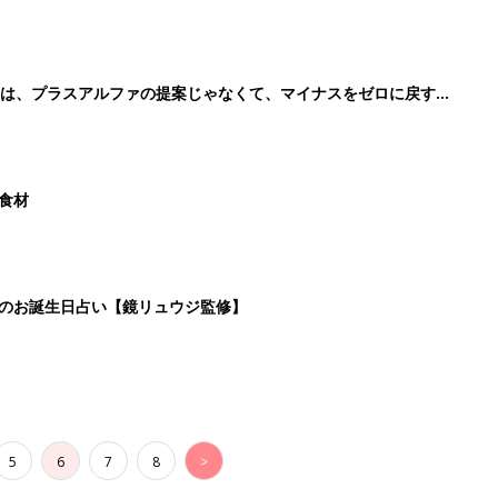
のは、プラスアルファの提案じゃなくて、マイナスをゼロに戻す手
た食材
日のお誕生日占い【鏡リュウジ監修】
5
6
7
8
>