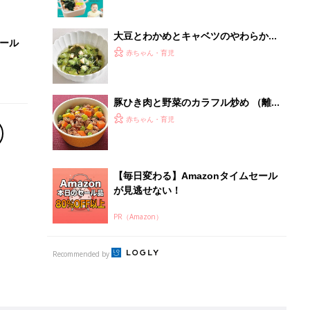
大豆とわかめとキャベツのやわらか煮
セール
もの （離乳完了期 1才～1才6カ月ご
赤ちゃん・育児
ろ）
豚ひき肉と野菜のカラフル炒め （離
乳完了期 1才～1才6カ月ごろ）
赤ちゃん・育児
【毎日変わる】Amazonタイムセール
が見逃せない！
PR（Amazon）
Recommended by