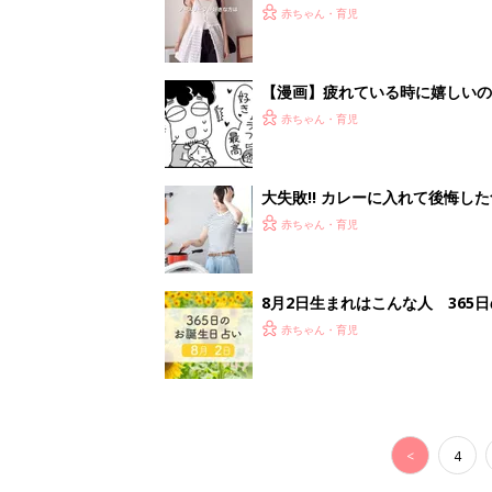
赤ちゃん・育児
【漫画】疲れている時に嬉しい
助け『ふうふう子育て ＃90』
赤ちゃん・育児
大失敗!! カレーに入れて後悔し
赤ちゃん・育児
8月2日生まれはこんな人 365
赤ちゃん・育児
<
4