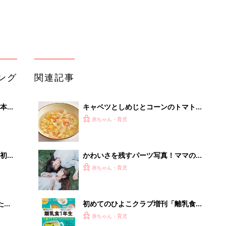
ング
関連記事
本
キャベツとしめじとコーンのトマトス
2才
ープ （離乳完了期 1才～1才6カ月ご
赤ちゃん・育児
いっ
ろ）
初め
かわいさを残すパーツ写真！ママのた
大特
めの撮影レシピ vol.19
赤ちゃん・育児
 お
ブル
たま
初めてのひよこクラブ増刊「離乳食1
年生 1皿作るだけ！オールインワン​レ
赤ちゃん・育児
シピ」