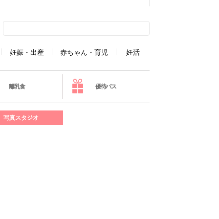
妊娠・出産
赤ちゃん・育児
妊活
離乳食
優待パス
写真スタジオ