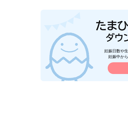
妊娠日数や
妊娠中か