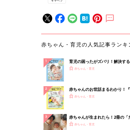
キャベツ
赤ちゃん・育児の人気記事ランキ
育児の困ったがズバリ！解決する
『ひよこクラブ 夏号』 4カ月～
赤ちゃん・育児
になるまで、育児に役立つ情報が
ぱい！
赤ちゃんのお世話まるわかり！『
てのひよこクラブ 夏号』〈巻頭
赤ちゃん・育児
集〉初めての授乳がうまくいく！
っぱい・ミルクの基本と夏のトラ
解決テク
赤ちゃんが生まれたら！2冊の「
ひよ」
赤ちゃん・育児