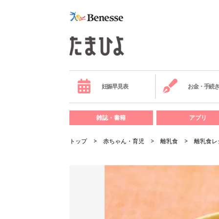
妊娠早見表
お金・手続
雑誌・書籍
アプリ
トップ
赤ちゃん・育児
離乳食
離乳食レ