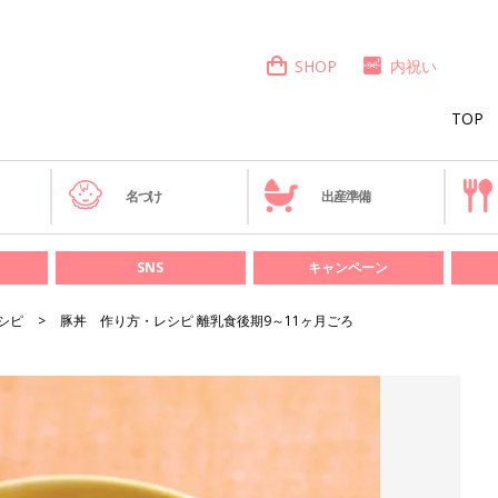
SHOP
内祝い
TOP
き
名づけ
出産準備
SNS
キャンペーン
シピ
豚丼 作り方・レシピ 離乳食後期9～11ヶ月ごろ