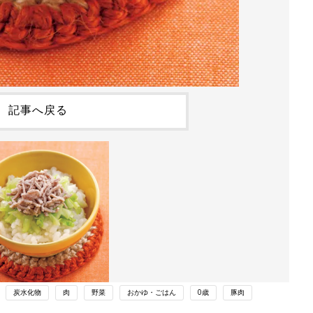
記事へ戻る
炭水化物
肉
野菜
おかゆ・ごはん
0歳
豚肉