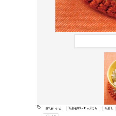
離乳食レシピ
離乳後期9～11ヶ月ごろ
離乳食