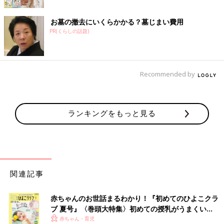
お墓の撤去にいくらかかる？墓じまい費用
PR(くらしの話題)
Recommended by
ランキングをもっと見る
関連記事
赤ちゃんのお世話まるわかり！『初めてのひよこクラ
ブ 夏号』〈巻頭大特集〉初めての授乳がうまくい
く！ おっぱい・ミルクの基本と夏のトラブル 解決テ
赤ちゃん・育児