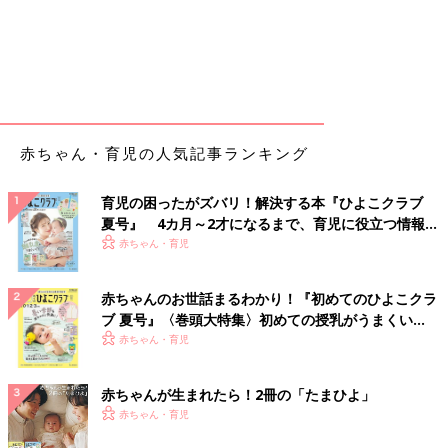
赤ちゃん・育児の人気記事ランキング
育児の困ったがズバリ！解決する本『ひよこクラブ
夏号』 4カ月～2才になるまで、育児に役立つ情報が
いっぱい！
赤ちゃん・育児
赤ちゃんのお世話まるわかり！『初めてのひよこクラ
ブ 夏号』〈巻頭大特集〉初めての授乳がうまくい
く！ おっぱい・ミルクの基本と夏のトラブル 解決テ
赤ちゃん・育児
ク
赤ちゃんが生まれたら！2冊の「たまひよ」
赤ちゃん・育児