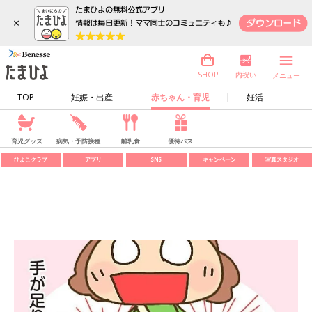
×
内祝い
SHOP
メニュー
TOP
妊娠・出産
赤ちゃん・育児
妊活
育児グッズ
病気・予防接種
離乳食
優待パス
ひよこクラブ
アプリ
SNS
キャンペーン
写真スタジオ