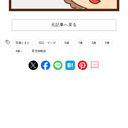
元記事へ戻る
宮瀬とまと
日記・マンガ
0歳
1歳
2歳
3歳
4歳～
育児体験談