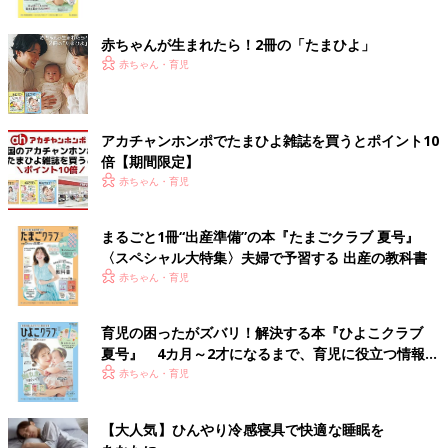
ク
赤ちゃんが生まれたら！2冊の「たまひよ」
赤ちゃん・育児
アカチャンホンポでたまひよ雑誌を買うとポイント10
倍【期間限定】
赤ちゃん・育児
まるごと1冊“出産準備”の本『たまごクラブ 夏号』
〈スペシャル大特集〉夫婦で予習する 出産の教科書
赤ちゃん・育児
育児の困ったがズバリ！解決する本『ひよこクラブ
夏号』 4カ月～2才になるまで、育児に役立つ情報が
いっぱい！
赤ちゃん・育児
【大人気】ひんやり冷感寝具で快適な睡眠を