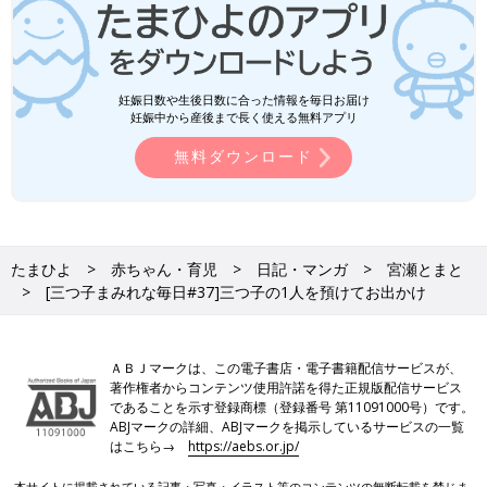
妊娠日数や生後日数に合った情報を毎日お届け
妊娠中から産後まで長く使える無料アプリ
無料ダウンロード
たまひよ
赤ちゃん・育児
日記・マンガ
宮瀬とまと
[三つ子まみれな毎日#37]三つ子の1人を預けてお出かけ
ＡＢＪマークは、この電子書店・電子書籍配信サービスが、
著作権者からコンテンツ使用許諾を得た正規版配信サービス
であることを示す登録商標（登録番号 第11091000号）です。
ABJマークの詳細、ABJマークを掲示しているサービスの一覧
はこちら→
https://aebs.or.jp/
本サイトに掲載されている記事・写真・イラスト等のコンテンツの無断転載を禁じま