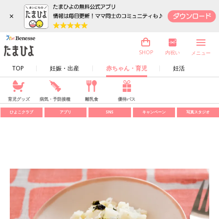
×
内祝い
SHOP
メニュー
TOP
妊娠・出産
赤ちゃん・育児
妊活
育児グッズ
病気・予防接種
離乳食
優待パス
ひよこクラブ
アプリ
SNS
キャンペーン
写真スタジオ