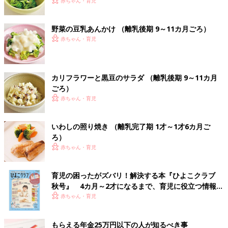
赤ちゃん・育児
野菜の豆乳あんかけ （離乳後期 9～11カ月ごろ）
赤ちゃん・育児
カリフラワーと黒豆のサラダ （離乳後期 9～11カ月
ごろ）
赤ちゃん・育児
いわしの照り焼き （離乳完了期 1才～1才6カ月ご
ろ）
赤ちゃん・育児
育児の困ったがズバリ！解決する本『ひよこクラブ
秋号』 4カ月～2才になるまで、育児に役立つ情報が
いっぱい！
赤ちゃん・育児
もらえる年金25万円以下の人が知るべき事